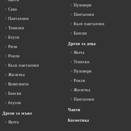
Пуловери
Сакa
Панталони
Панталони
Къси панталони
Тениски
Бански
Блузи
Дрехи за деца
Ризи
Якета
Рокли
Тениски
Къси панталони
Пуловери
Жилетка
Рокли
Комплекти
Жилетка
Бански
Панталони
блузон
Чанти
Дрехи за мъже
Козметика
Якета