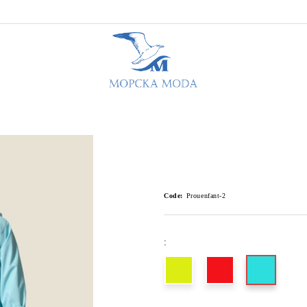
Code:
Prouenfant-2
: