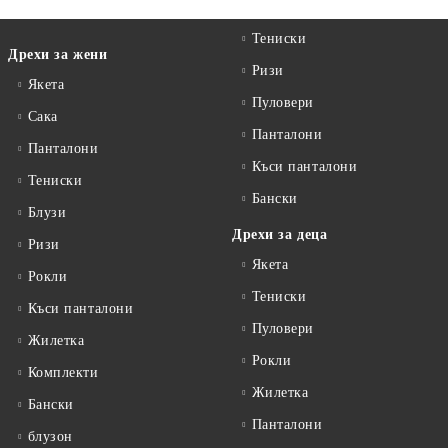
Тениски
Дрехи за жени
Ризи
Якета
Пуловери
Сакa
Панталони
Панталони
Къси панталони
Тениски
Бански
Блузи
Дрехи за деца
Ризи
Якета
Рокли
Тениски
Къси панталони
Пуловери
Жилетка
Рокли
Комплекти
Жилетка
Бански
Панталони
блузон