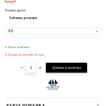
Размер дреха:
Таблица размери
Добави в желани
✔ Има в наличност
✫ Експресна доставка 24 часа
БЪРЗА ПОРЪЧКА