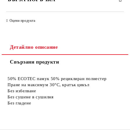
САМО ПОПЪЛНЕТЕ 4 ПОЛЕТА
Оцени продукта
Детайлно описание
Свързани продукти
Съгласен съм с
Политиката за лични данни
Ние ще се свържем с вас в рамките на работния ден.
50% ECOTEC памук 50% рециклиран полиестер
Пране на максимум 30°C, кратък цикъл
Без избелване
Без сушене в сушилня
Без гладене