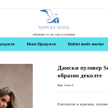
обличаме те със стил и усмивка
родукти
Нови Продукти
Hublot mode marine
Дамски пуловер Se
образно деколте
Код:
Serena-6
Елегантен и изискан, пулов