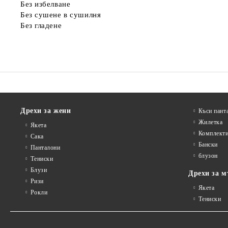
Без избелване
Без сушене в сушилня
Без гладене
Дрехи за жени
Къси пант
Жилетка
Якета
Комплект
Сакa
Бански
Панталони
блузон
Тениски
Блузи
Дрехи за м
Ризи
Якета
Рокли
Тениски