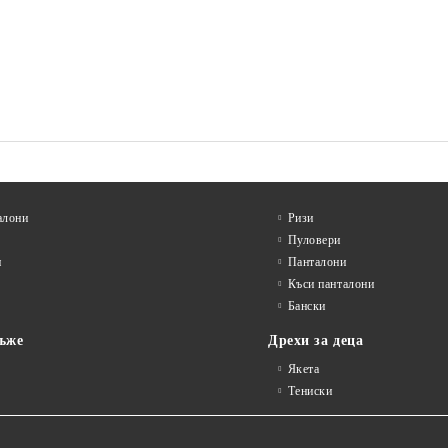
алони
Ризи
Пуловери
и
Панталони
Къси панталони
Бански
ъже
Дрехи за деца
Якета
Тениски