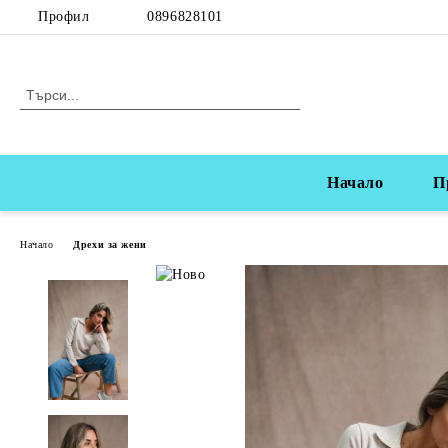
Профил
0896828101
Начало
П
Начало
Дрехи за жени