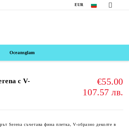
EUR
Oceansglam
€55.00
rena с V-
107.57 лв.
ерът Serena съчетава фина плетка, V-образно деколте в