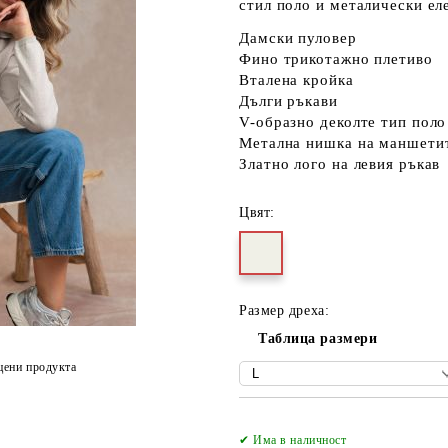
стил поло и металически ел
Дамски пуловер
Фино трикотажно плетиво
Вталена кройка
Дълги ръкави
V-образно деколте тип поло
Метална нишка на маншети
Златно лого на левия ръкав
Цвят:
Размер дреха:
Таблица размери
цени продукта
✔ Има в наличност