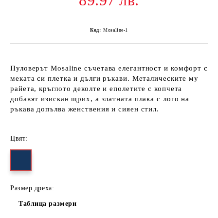
89.97 лв.
Код:
Mosaline-1
Пуловерът
Mosaline
съчетава елегантност и комфорт с
меката си плетка и дълги ръкави. Металическите му
райета, кръглото деколте и еполетите с копчета
добавят изискан щрих, а златната плака с лого на
ръкава допълва женствения и сияен стил.
Цвят:
Размер дреха:
Таблица размери