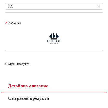
Добави в желани
✗
Изчерпан
Оцени продукта
Детайлно описание
Свързани продукти