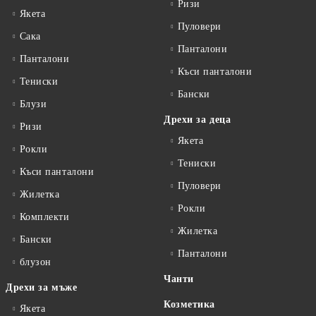
Ризи
Якета
Пуловери
Сакa
Панталони
Панталони
Къси панталони
Тениски
Бански
Блузи
Дрехи за деца
Ризи
Якета
Рокли
Тениски
Къси панталони
Пуловери
Жилетка
Рокли
Комплекти
Жилетка
Бански
Панталони
блузон
Чанти
Дрехи за мъже
Козметика
Якета