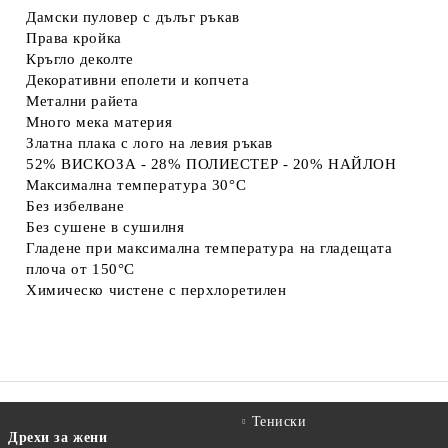
Дамски пуловер с дълъг ръкав
Права кройка
Кръгло деколте
Декоративни еполети и копчета
Метални райета
Много мека материя
Златна плака с лого на левия ръкав
52% ВИСКОЗА - 28% ПОЛИЕСТЕР - 20% НАЙЛОН
Максимална температура 30°C
Без избелване
Без сушене в сушилня
Гладене при максимална температура на гладещата
плоча от 150°C
Химическо чистене с перхлоретилен
Тениски
Дрехи за жени