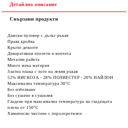
Детайлно описание
Свързани продукти
Съгласен съм с
Политиката за лични данни
Ние ще се свържем с вас в рамките на работния ден.
Дамски пуловер с дълъг ръкав
Права кройка
Кръгло деколте
Декоративни еполети и копчета
Метални райета
Много мека материя
Златна плака с лого на левия ръкав
52% ВИСКОЗА - 28% ПОЛИЕСТЕР - 20% НАЙЛОН
Максимална температура 30°C
Без избелване
Без сушене в сушилня
Гладене при максимална температура на гладещата
плоча от 150°C
Химическо чистене с перхлоретилен