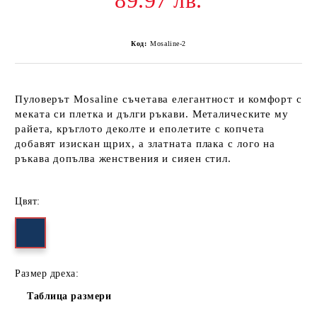
89.97 лв.
Код:
Mosaline-2
Пуловерът
Mosaline
съчетава елегантност и комфорт с
меката си плетка и дълги ръкави. Металическите му
райета, кръглото деколте и еполетите с копчета
добавят изискан щрих, а златната плака с лого на
ръкава допълва женствения и сияен стил.
Цвят:
Размер дреха:
Таблица размери