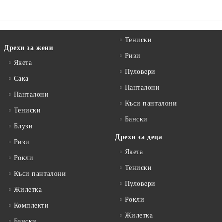
Тениски
Дрехи за жени
Ризи
Якета
Пуловери
Сакa
Панталони
Панталони
Къси панталони
Тениски
Бански
Блузи
Дрехи за деца
Ризи
Якета
Рокли
Тениски
Къси панталони
Пуловери
Жилетка
Рокли
Комплекти
Жилетка
Бански