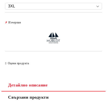
Добави в желани
✗
Изчерпан
Оцени продукта
Детайлно описание
Свързани продукти