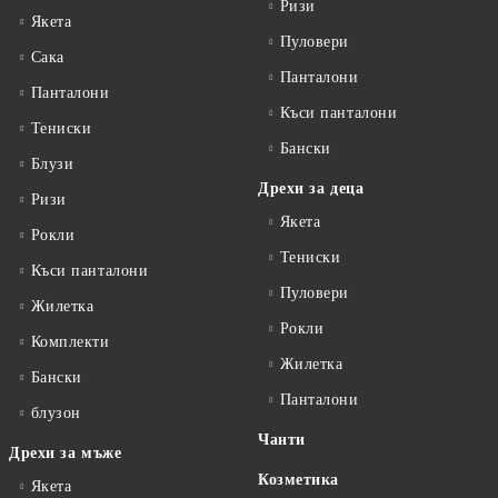
Ризи
Якета
Пуловери
Сакa
Панталони
Панталони
Къси панталони
Тениски
Бански
Блузи
Дрехи за деца
Ризи
Якета
Рокли
Тениски
Къси панталони
Пуловери
Жилетка
Рокли
Комплекти
Жилетка
Бански
Панталони
блузон
Чанти
Дрехи за мъже
Козметика
Якета