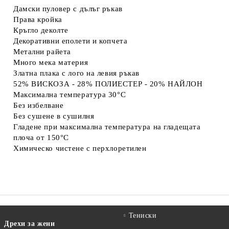
Дамски пуловер с дълъг ръкав
Права кройка
Кръгло деколте
Декоративни еполети и копчета
Метални райета
Много мека материя
Златна плака с лого на левия ръкав
52% ВИСКОЗА - 28% ПОЛИЕСТЕР - 20% НАЙЛОН
Максимална температура 30°C
Без избелване
Без сушене в сушилня
Гладене при максимална температура на гладещата
плоча от 150°C
Химическо чистене с перхлоретилен
Тениски
Дрехи за жени