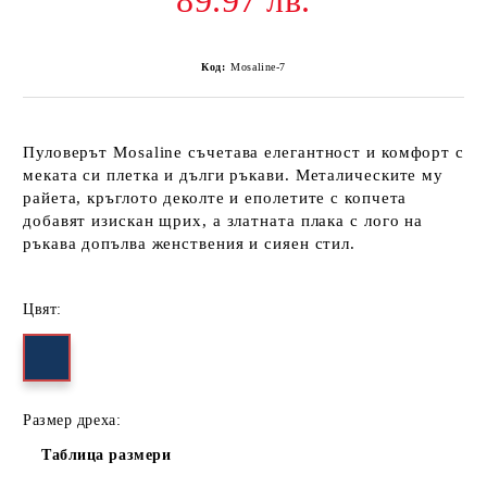
89.97 лв.
Код:
Mosaline-7
Пуловерът
Mosaline
съчетава елегантност и комфорт с
меката си плетка и дълги ръкави. Металическите му
райета, кръглото деколте и еполетите с копчета
добавят изискан щрих, а златната плака с лого на
ръкава допълва женствения и сияен стил.
Цвят:
Размер дреха:
Таблица размери