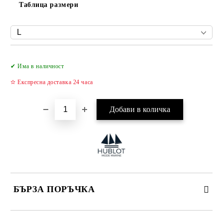
Таблица размери
Добави в желани
✔ Има в наличност
✫ Експресна доставка 24 часа
БЪРЗА ПОРЪЧКА
САМО ПОПЪЛНЕТЕ 4 ПОЛЕТА