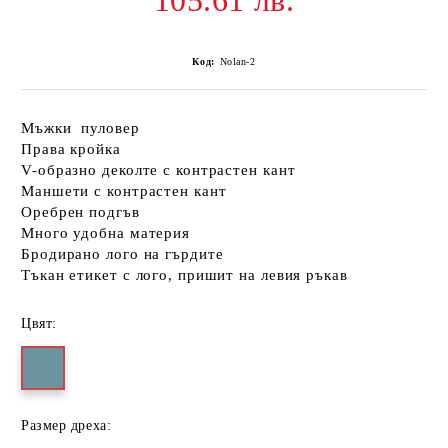
105.61 лв.
Код:
Nolan-2
Мъжки пуловер
Права кройка
V-образно деколте с контрастен кант
Маншети с контрастен кант
Оребрен подгъв
Много удобна материя
Бродирано лого на гърдите
Тъкан етикет с лого, пришит на левия ръкав
Цвят:
Размер дреха: