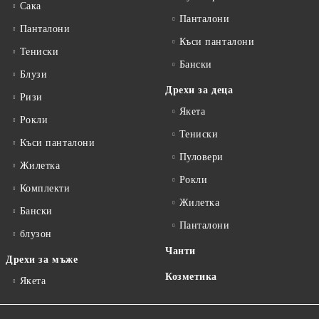
Сакa
Панталони
Панталони
Къси панталони
Тениски
Бански
Блузи
Дрехи за деца
Ризи
Якета
Рокли
Тениски
Къси панталони
Пуловери
Жилетка
Рокли
Комплекти
Жилетка
Бански
Панталони
блузон
Чанти
Дрехи за мъже
Козметика
Якета