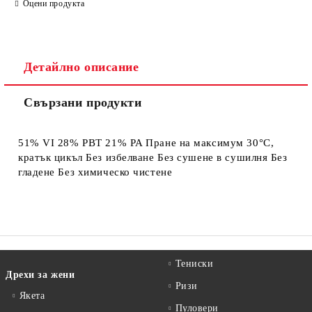
Оцени продукта
Детайлно описание
Свързани продукти
Съгласен съм с
Политиката за лични данни
Ние ще се свържем с вас в рамките на работния ден.
51% VI 28% PBT 21% PA Пране на максимум 30°C,
кратък цикъл Без избелване Без сушене в сушилня Без
гладене Без химическо чистене
Тениски
Дрехи за жени
Ризи
Якета
Пуловери