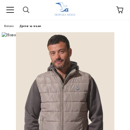
Начало
Дрехи за мъже