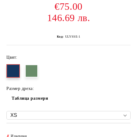
€75.00
146.69 лв.
Код:
ULYSSE-1
Цвят:
Размер дреха:
Таблица размери
Добави в желани
✗
Изчерпан