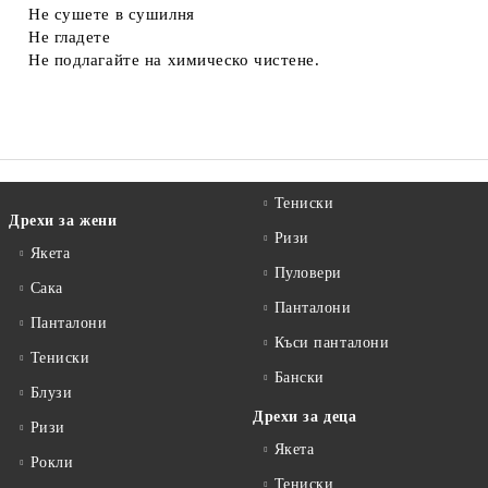
Не сушете в сушилня
Не гладете
Не подлагайте на химическо чистене.
Тениски
Дрехи за жени
Ризи
Якета
Пуловери
Сакa
Панталони
Панталони
Къси панталони
Тениски
Бански
Блузи
Дрехи за деца
Ризи
Якета
Рокли
Тениски