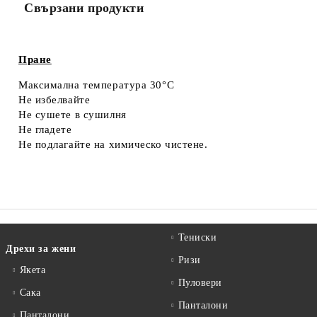
Свързани продукти
Съгласен съм с
Политиката за лични данни
Ние ще се свържем с вас в рамките на работния ден.
Пране
Максимална температура 30°C
Не избелвайте
Не сушете в сушилня
Не гладете
Не подлагайте на химическо чистене.
Тениски
Дрехи за жени
Ризи
Якета
Пуловери
Сакa
Панталони
Панталони