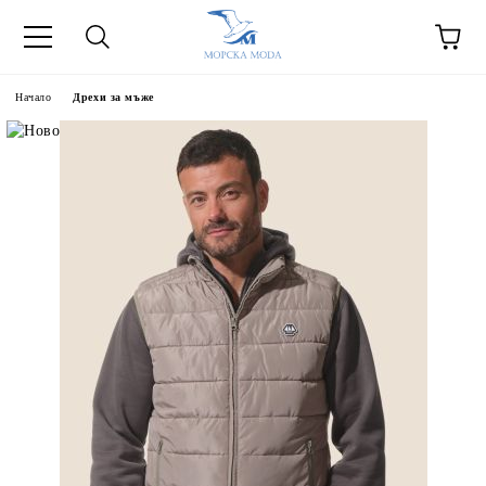
Начало
Дрехи за мъже