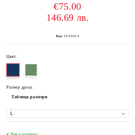
€75.00
146.69 лв.
Код:
ULYSSE-4
Цвят:
Размер дреха:
Таблица размери
Добави в желани
✔ Има в наличност