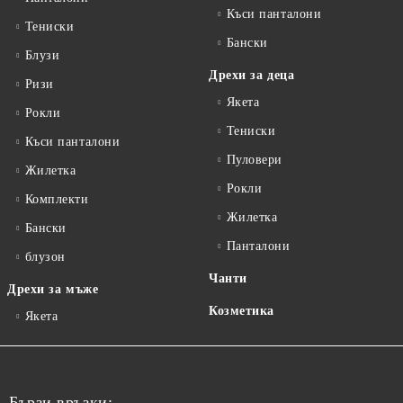
Къси панталони
Тениски
Бански
Блузи
Дрехи за деца
Ризи
Якета
Рокли
Тениски
Къси панталони
Пуловери
Жилетка
Рокли
Комплекти
Жилетка
Бански
Панталони
блузон
Чанти
Дрехи за мъже
Козметика
Якета
Бързи връзки: