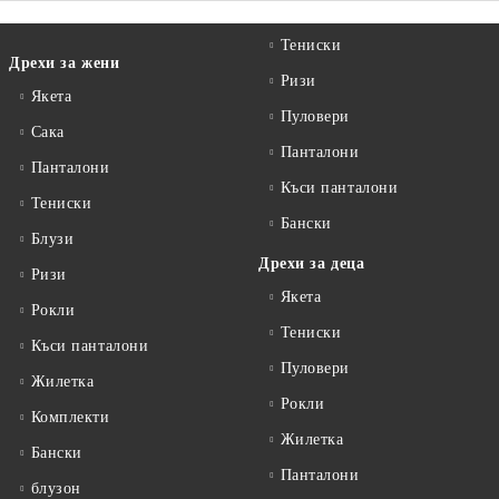
Тениски
Дрехи за жени
Ризи
Якета
Пуловери
Сакa
Панталони
Панталони
Къси панталони
Тениски
Бански
Блузи
Дрехи за деца
Ризи
Якета
Рокли
Тениски
Къси панталони
Пуловери
Жилетка
Рокли
Комплекти
Жилетка
Бански
Панталони
блузон