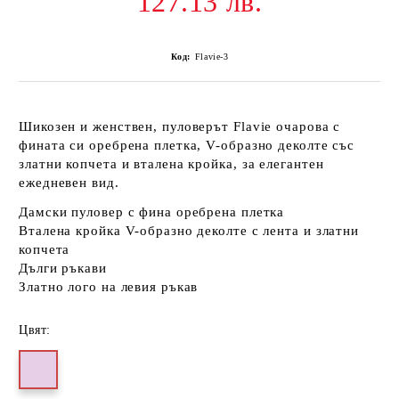
127.13 лв.
Код:
Flavie-3
Шикозен и женствен, пуловерът Flavie очарова с
фината си оребрена плетка, V-образно деколте със
златни копчета и вталена кройка, за елегантен
ежедневен вид.
Дамски пуловер с фина оребрена плетка
Вталена кройка V-образно деколте с лента и златни
копчета
Дълги ръкави
Златно лого на левия ръкав
Цвят: