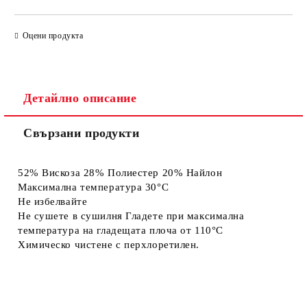
САМО ПОПЪЛНЕТЕ 4 ПОЛЕТА
Оцени продукта
Детайлно описание
Свързани продукти
Съгласен съм с
Политиката за лични данни
Ние ще се свържем с вас в рамките на работния ден.
52% Вискоза 28% Полиестер 20% Найлон
Максимална температура 30°C
Не избелвайте
Не сушете в сушилня Гладете при максимална
температура на гладещата плоча от 110°C
Химическо чистене с перхлоретилен.