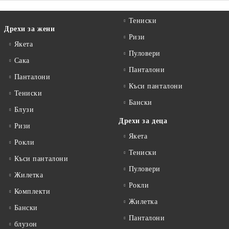
Тениски
Дрехи за жени
Ризи
Якета
Пуловери
Сакa
Панталони
Панталони
Къси панталони
Тениски
Бански
Блузи
Дрехи за деца
Ризи
Якета
Рокли
Тениски
Къси панталони
Пуловери
Жилетка
Рокли
Комплекти
Жилетка
Бански
Панталони
блузон