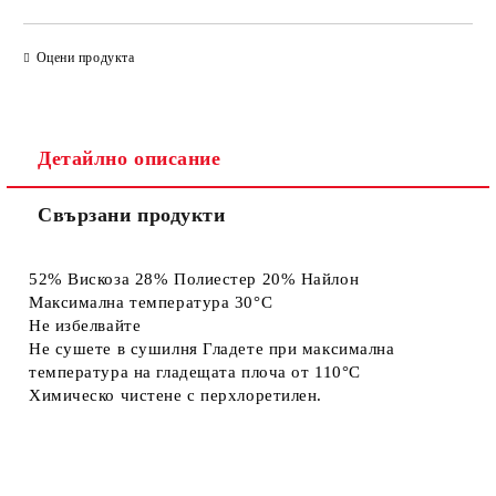
САМО ПОПЪЛНЕТЕ 4 ПОЛЕТА
Оцени продукта
Детайлно описание
Свързани продукти
Съгласен съм с
Политиката за лични данни
Ние ще се свържем с вас в рамките на работния ден.
52% Вискоза 28% Полиестер 20% Найлон
Максимална температура 30°C
Не избелвайте
Не сушете в сушилня Гладете при максимална
температура на гладещата плоча от 110°C
Химическо чистене с перхлоретилен.