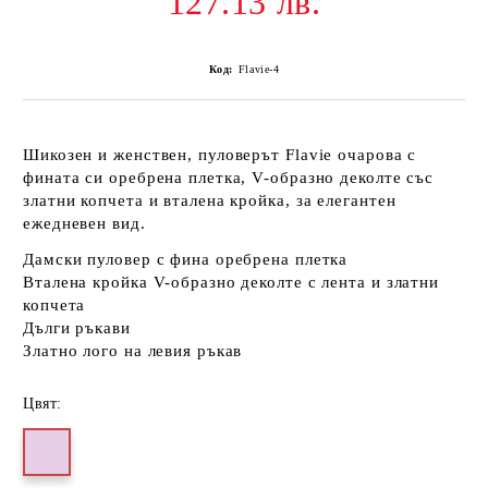
127.13 лв.
Код:
Flavie-4
Шикозен и женствен, пуловерът Flavie очарова с
фината си оребрена плетка, V-образно деколте със
златни копчета и вталена кройка, за елегантен
ежедневен вид.
Дамски пуловер с фина оребрена плетка
Вталена кройка V-образно деколте с лента и златни
копчета
Дълги ръкави
Златно лого на левия ръкав
Цвят: