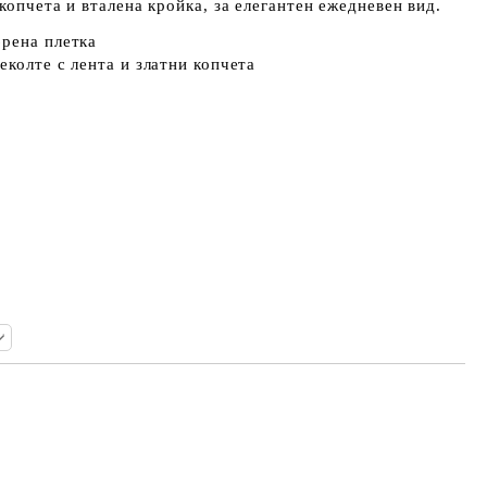
копчета и вталена кройка, за елегантен ежедневен вид.
брена плетка
еколте с лента и златни копчета
Добави в желани