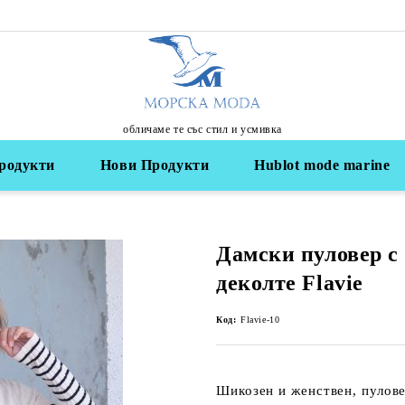
обличаме те със стил и усмивка
родукти
Нови Продукти
Hublot mode marine
Дамски пуловер с
деколте Flavie
Код:
Flavie-10
Шикозен и женствен, пулове