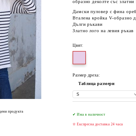
образно деколте със златни 
Дамски пуловер с фина оре
Вталена кройка V-образно д
Дълги ръкави
Златно лого на левия ръкав
Цвят:
Размер дреха:
Таблица размери
цени продукта
✔ Има в наличност
✫ Експресна доставка 24 часа