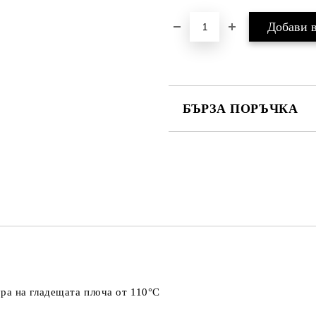
БЪРЗА ПОРЪЧКА
САМО ПОПЪЛНЕТЕ 4 ПОЛЕТА
Съгласен съм с
Политика
Ние ще се свържем с вас в рамки
ра на гладещата плоча от 110°C