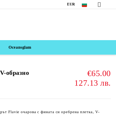
EUR
Oceansglam
€65.00
 V-образно
127.13 лв.
рът Flavie очарова с фината си оребрена плетка, V-