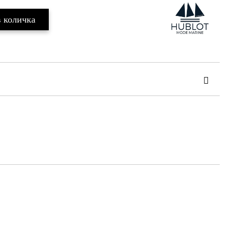
та за лични данни
те на работния ден.