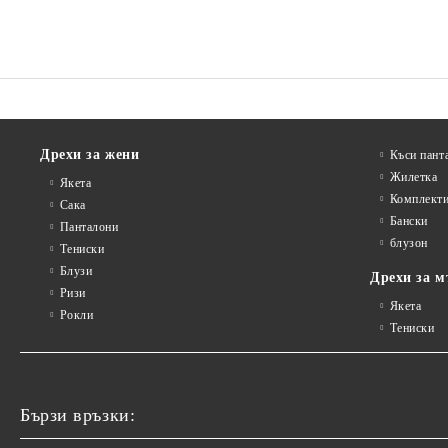
Дрехи за жени
Къси пант
Жилетка
Якета
Комплект
Сакa
Бански
Панталони
блузон
Тениски
Блузи
Дрехи за м
Ризи
Якета
Рокли
Тениски
Бързи връзки: