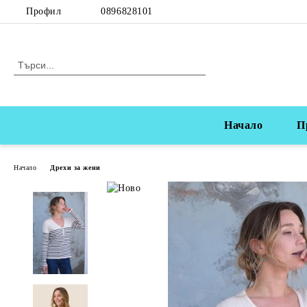
Профил
0896828101
Начало
П
Начало
Дрехи за жени