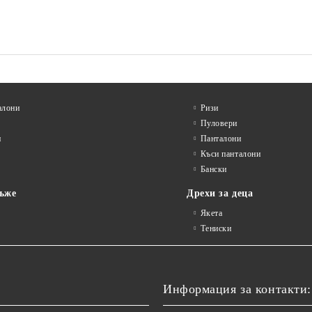
алони
Ризи
Пуловери
и
Панталони
Къси панталони
Бански
ъже
Дрехи за деца
Якета
Тениски
Информация за контакти: