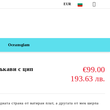
EUR
Oceansglam
€99.00
ръкави с цип
193.63 лв.
дната страна от ватиран плат, а другата от мек шерпа