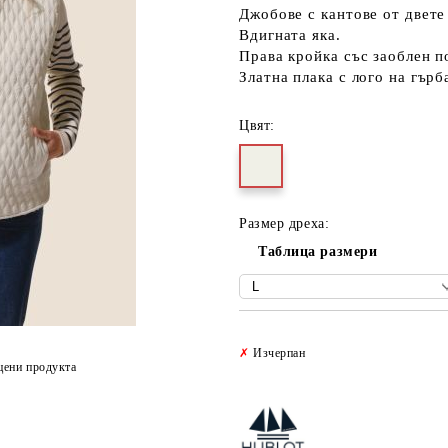
Джобове с кантове от двете
Вдигната яка.
Права кройка със заоблен п
Златна плака с лого на гърб
Цвят:
Размер дреха:
Таблица размери
✗
Изчерпан
цени продукта