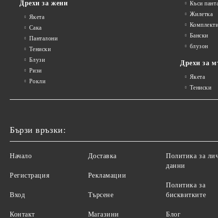
Дрехи за жени
Къси пант
Жилетка
Якета
Комплект
Сакa
Бански
Панталони
блузон
Тениски
Блузи
Дрехи за м
Ризи
Якета
Рокли
Тениски
Бързи връзки:
Начало
Доставка
Политика за ли
данни
Регистрация
Рекламации
Политика за
Вход
Търсене
бисквитките
Контакт
Магазини
Блог