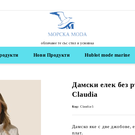
обличаме те със стил и усмивка
родукти
Нови Продукти
Hublot mode marine
Дамски елек без 
Claudia
Код:
Claudia-5
Дамско яке с две джобове, е
плат.