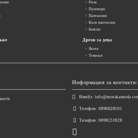
алони
Ризи
Пуловери
и
Панталони
Къси панталони
Бански
ъже
Дрехи за деца
Якета
Тениски
Информация за контакти:
Имейл:
info@morskamoda.co
чните
Телефон:
0896828101
Телефон:
0898231828