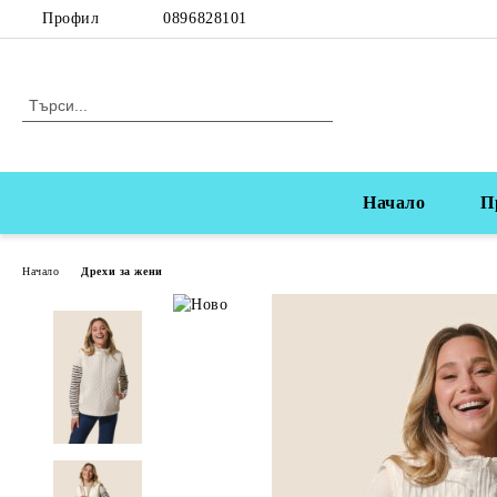
Профил
0896828101
Начало
П
Начало
Дрехи за жени