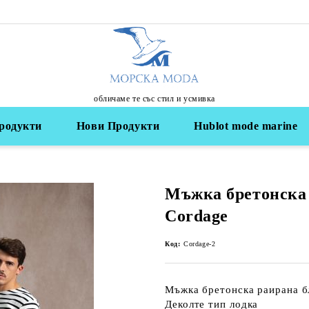
обличаме те със стил и усмивка
родукти
Нови Продукти
Hublot mode marine
Мъжка бретонска 
Cordage
Код:
Cordage-2
Мъжка бретонска раирана бл
Деколте тип лодка