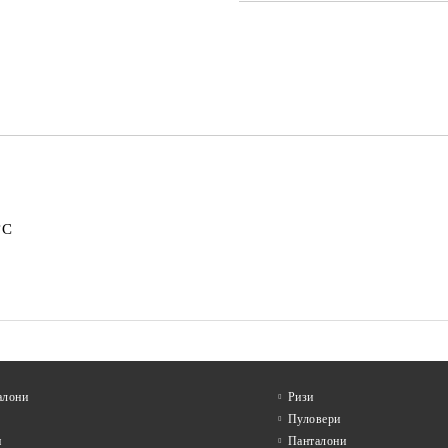
САМО ПОПЪЛНЕТЕ 4 ПОЛЕТА
Съгласен съм с
Политика
Ние ще се свържем с вас в рамки
°C
алони
Ризи
Пуловери
и
Панталони