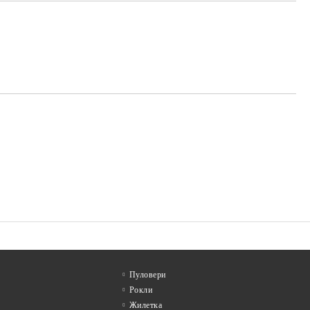
та за лични данни
те на работния ден.
Пуловери
Рокли
Жилетка