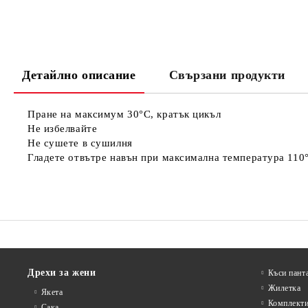
Детайлно описание
Свързани продукти
Пране на максимум 30°C, кратък цикъл
Не избелвайте
Не сушете в сушилня
Гладете отвътре навън при максимална температура 110
Дрехи за жени
Къси пант
Жилетка
Якета
Комплект
Сакa