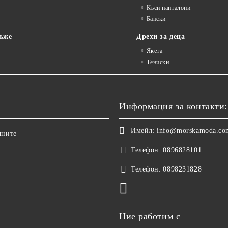
Къси панталони
Бански
ъже
Дрехи за деца
Якета
Тениски
Информация за контакти:
Имейл:
info@morskamoda.co
чните
Телефон:
0896828101
Телефон:
0898231828
Ние работим с