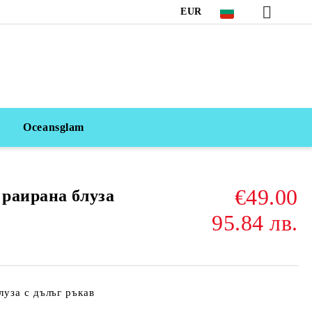
EUR
Oceansglam
€49.00
раирана блуза
95.84 лв.
уза с дълъг ръкав