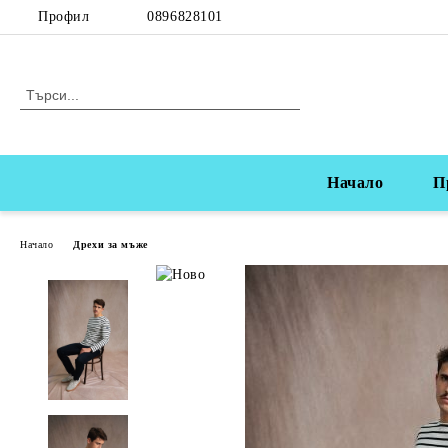
Профил
0896828101
Начало
П
Начало
Дрехи за мъже