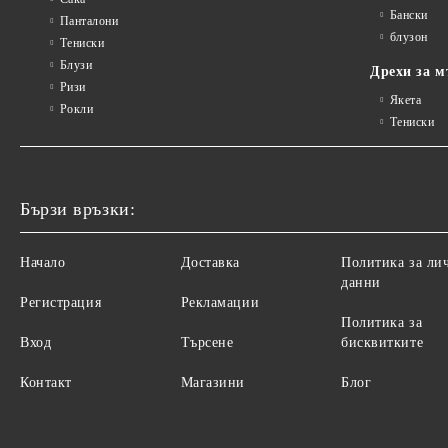
Бански
Панталони
блузон
Тениски
Блузи
Дрехи за м
Ризи
Якета
Рокли
Тениски
Бързи връзки:
Начало
Доставка
Политика за ли
данни
Регистрация
Рекламации
Политика за
Вход
Търсене
бисквитките
Контакт
Магазини
Блог