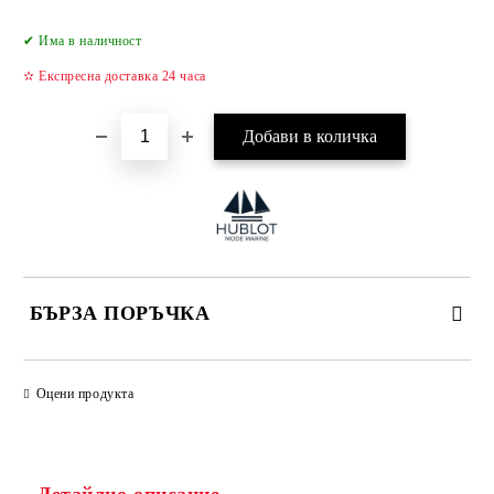
Добави в желани
✔ Има в наличност
✫ Експресна доставка 24 часа
БЪРЗА ПОРЪЧКА
САМО ПОПЪЛНЕТЕ 4 ПОЛЕТА
Оцени продукта