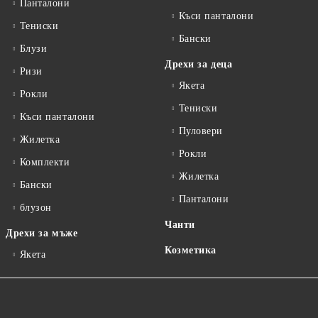
Панталони
Къси панталони
Тениски
Бански
Блузи
Дрехи за деца
Ризи
Якета
Рокли
Тениски
Къси панталони
Пуловери
Жилетка
Рокли
Комплекти
Жилетка
Бански
Панталони
блузон
Чанти
Дрехи за мъже
Козметика
Якета