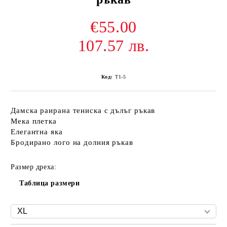
€55.00
107.57 лв.
Код:
T1-5
Дамска раирана тениска с дълъг ръкав
Мека плетка
Елегантна яка
Бродирано лого на долния ръкав
Размер дреха:
Таблица размери