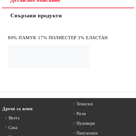
Детайлно описание
Свързани продукти
Съгласен съм с
Политиката за лични данни
Ние ще се свържем с вас в рамките на работния ден.
80% ПАМУК 17% ПОЛИЕСТЕР 3% ЕЛАСТАН
Тениски
Дрехи за жени
Ризи
Якета
Пуловери
Сакa
Панталони