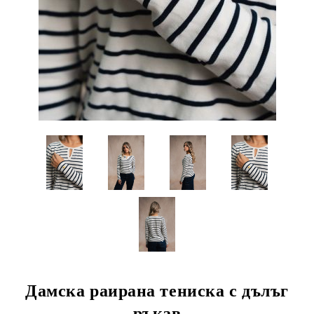
Дамска раирана тениска с дълъг
ръкав