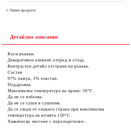
САМО ПОПЪЛНЕТЕ 4 ПОЛЕТА
Оцени продукта
Детайлно описание
Къси ръкави.
Съгласен съм с
Политиката за лични данни
Декоративен елемент отпред и отзад.
Контрастен детайл отстрани на ръкава.
Ние ще се свържем с вас в рамките на работния ден.
Състав
97% памук, 3% еластан.
Поддръжка
Максимална температура на пране: 30°C .
Да не се избелва.
Да не се суши в сушилня.
Да се глади от опаката страна при максимална
температура на ютията 150°C .
Химическо чистене с перхлоретилен .