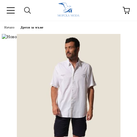
Начало
Дрехи за мъже