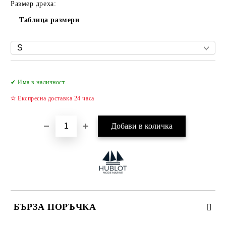
Размер дреха:
Таблица размери
Добави в желани
✔ Има в наличност
✫ Експресна доставка 24 часа
БЪРЗА ПОРЪЧКА