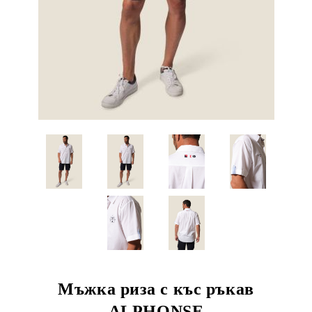
Мъжка риза с къс ръкав
ALPHONSE