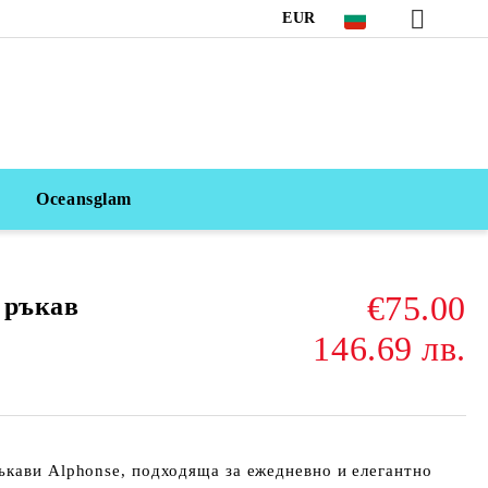
EUR
Oceansglam
€75.00
 ръкав
146.69 лв.
ъкави Alphonse
, подходяща за ежедневно и елегантно