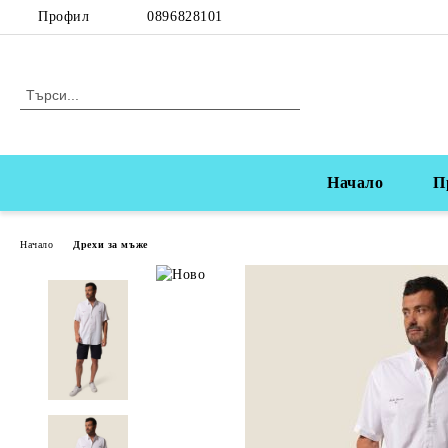
Профил
0896828101
Начало
П
Начало
Дрехи за мъже