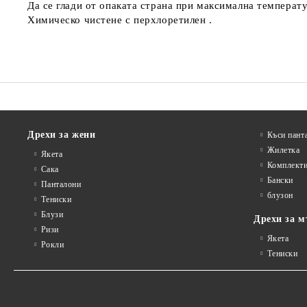
Да се глади от опаката страна при максимална температу
Химическо чистене с перхлоретилен .
Дрехи за жени
Къси пант
Жилетка
Якета
Комплект
Сакa
Бански
Панталони
блузон
Тениски
Блузи
Дрехи за м
Ризи
Якета
Рокли
Тениски