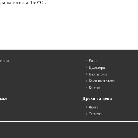
ра на ютията 150°C .
алони
Ризи
Пуловери
и
Панталони
Къси панталони
Бански
ъже
Дрехи за деца
Якета
Тениски