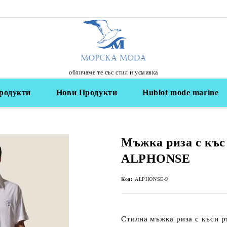
обличаме те със стил и усмивка
родукти
Нови Продукти
Hublot mode marine
Мъжка риза с къс
ALPHONSE
Код:
ALPHONSE-9
Стилна
мъжка риза с къси р