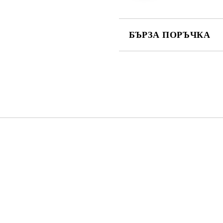
БЪРЗА ПОРЪЧКА
САМО ПОПЪЛНЕТЕ 4 ПОЛЕТА
Съгласен съм с
Политика
Ние ще се свържем с вас в рамки