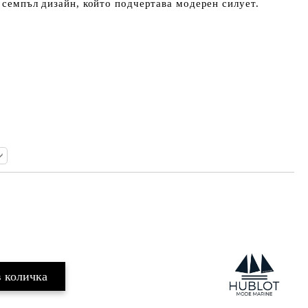
с семпъл дизайн, който подчертава модерен силует.
Добави в желани