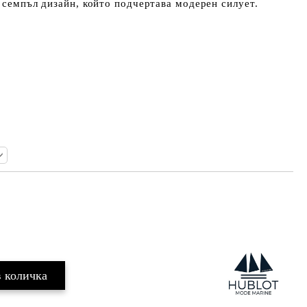
с семпъл дизайн, който подчертава модерен силует.
Добави в желани