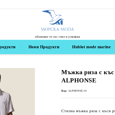
обличаме те със стил и усмивка
родукти
Нови Продукти
Hublot mode marine
Мъжка риза с къс
ALPHONSE
Код:
ALPHONSE-10
Стилна
мъжка риза с къси р