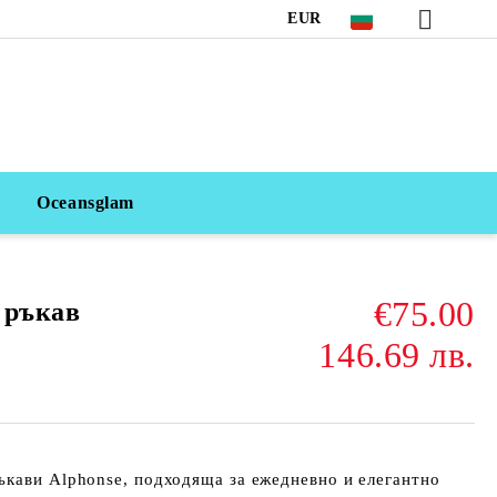
EUR
Oceansglam
€75.00
 ръкав
146.69 лв.
ъкави Alphonse
, подходяща за ежедневно и елегантно