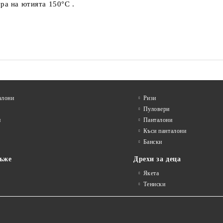
ра на ютията 150°C .
алони
Ризи
Пуловери
и
Панталони
Къси панталони
Бански
ъже
Дрехи за деца
Якета
Тениски