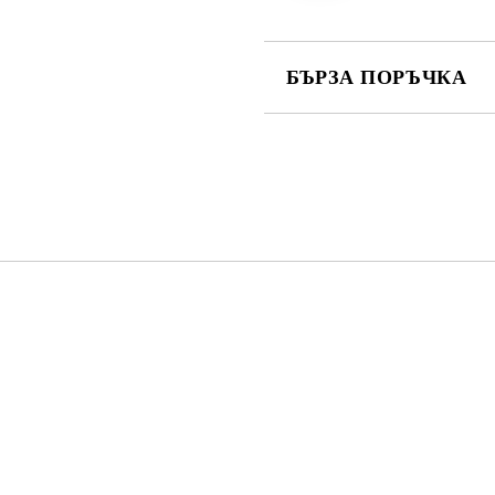
БЪРЗА ПОРЪЧКА
САМО ПОПЪЛНЕТЕ 4 ПОЛЕТА
Съгласен съм с
Политика
Ние ще се свържем с вас в рамки