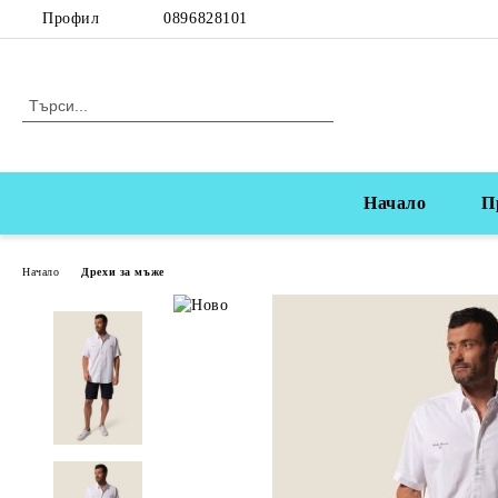
Профил
0896828101
Начало
П
Начало
Дрехи за мъже