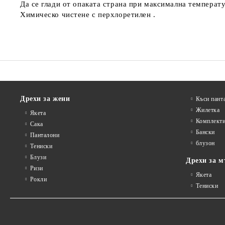
Да се глади от опаката страна при максимална температу
Химическо чистене с перхлоретилен .
Дрехи за жени
Къси пант
Жилетка
Якета
Комплект
Сакa
Бански
Панталони
блузон
Тениски
Блузи
Дрехи за м
Ризи
Якета
Рокли
Тениски