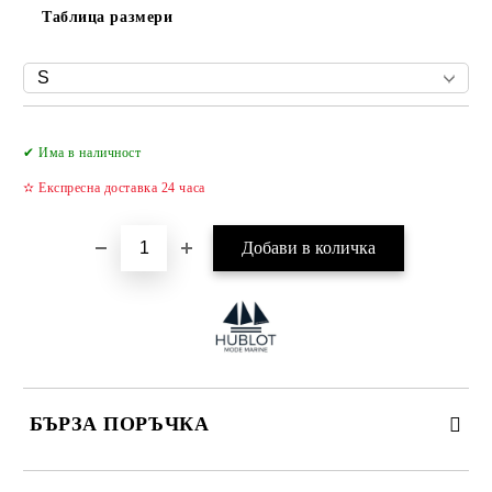
Таблица размери
Добави в желани
✔ Има в наличност
✫ Експресна доставка 24 часа
БЪРЗА ПОРЪЧКА
САМО ПОПЪЛНЕТЕ 4 ПОЛЕТА