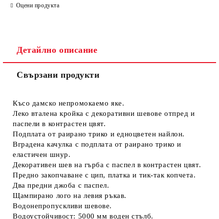
Оцени продукта
Детайлно описание
Свързани продукти
Съгласен съм с
Политиката за лични данни
Ние ще се свържем с вас в рамките на работния ден.
Късо дамско
непромокаемо яке
.
Леко вталена кройка с декоративни шевове отпред и
паспели в контрастен цвят.
Подплата от раирано трико и едноцветен найлон.
Вградена качулка с подплата от раирано трико и
еластичен шнур.
Декоративен шев на гърба с паспел в контрастен цвят.
Предно закопчаване с цип, платка и тик-так копчета.
Два предни джоба с паспел.
Щампирано лого на левия ръкав.
Водонепропускливи шевове.
Водоустойчивост: 5000 мм воден стълб.