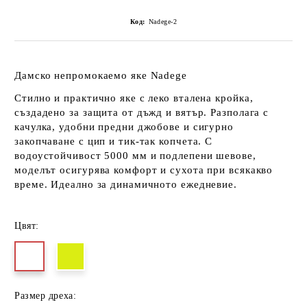
Код:
Nadege-2
Дамско непромокаемо яке Nadege
Стилно и практично яке с леко вталена кройка,
създадено за защита от дъжд и вятър. Разполага с
качулка, удобни предни джобове и сигурно
закопчаване с цип и тик-так копчета. С
водоустойчивост 5000 мм и подлепени шевове,
моделът осигурява комфорт и сухота при всякакво
време. Идеално за динамичното ежедневие.
Цвят:
Размер дреха: