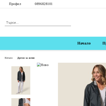
Профил
0896828101
Начало
П
Начало
Дрехи за жени