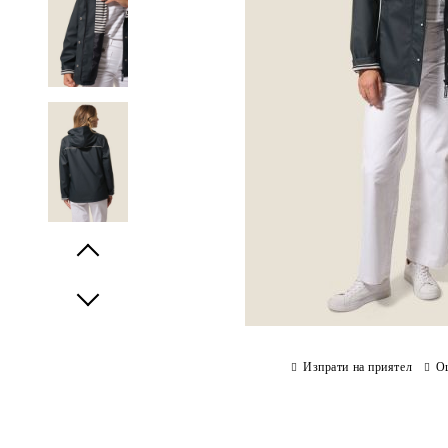
Prev
Next
Изпрати на приятел
О