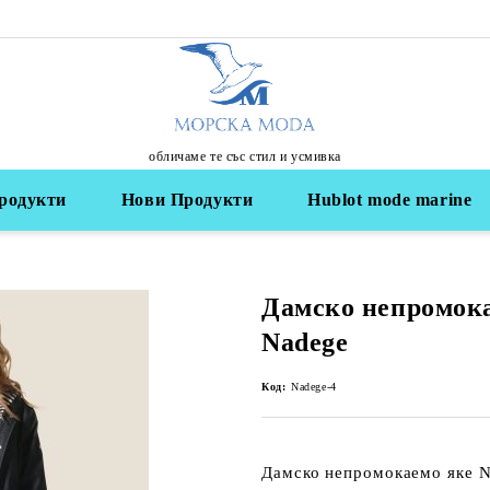
обличаме те със стил и усмивка
родукти
Нови Продукти
Hublot mode marine
Дамско непромок
Nadege
Код:
Nadege-4
Дамско непромокаемо яке 