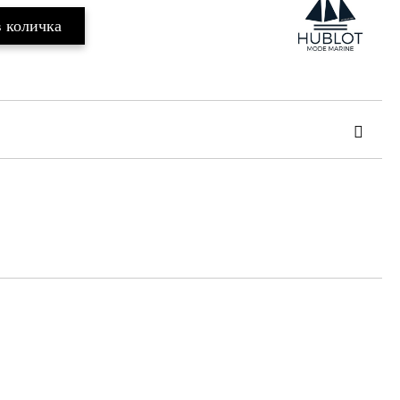
та за лични данни
те на работния ден.