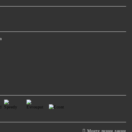
m
Моите лични данни