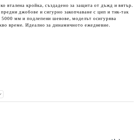
еко вталена кройка, създадено за защита от дъжд и вятър.
и предни джобове и сигурно закопчаване с цип и тик-так
т 5000 мм и подлепени шевове, моделът осигурява
кво време. Идеално за динамичното ежедневие.
Добави в желани