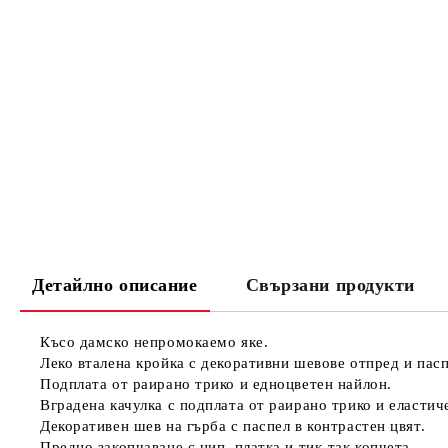
Детайлно описание
Свързани продукти
Късо дамско
непромокаемо яке
.
Леко вталена кройка с декоративни шевове отпред и пасп
Подплата от раирано трико и едноцветен найлон.
Вградена качулка с подплата от раирано трико и еластич
Декоративен шев на гърба с паспел в контрастен цвят.
Предно закопчаване с цип, платка и тик-так копчета.