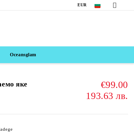
EUR
Oceansglam
€99.00
аемо яке
193.63 лв.
Nadege