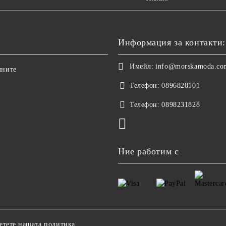
Информация за контакти:
Имейл:
info@morskamoda.co
чните
Телефон:
0896828101
Телефон:
0898231828
Ние работим с
етете нашата политика