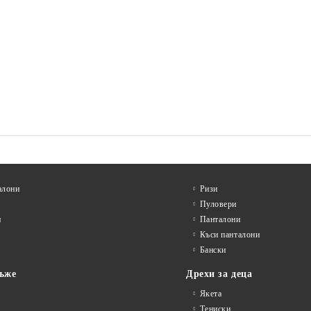
алони
Ризи
Пуловери
и
Панталони
Къси панталони
Бански
ъже
Дрехи за деца
Якета
Тениски