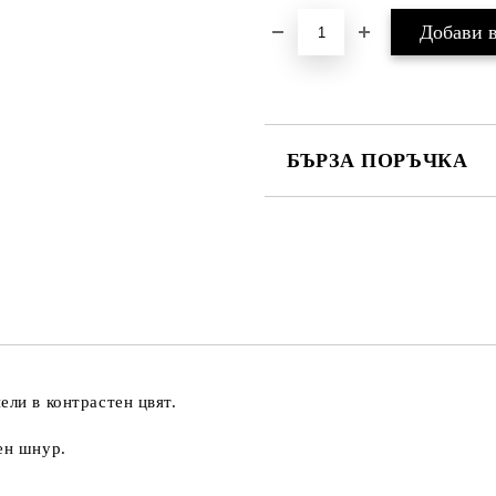
БЪРЗА ПОРЪЧКА
САМО ПОПЪЛНЕТЕ 4 ПОЛЕТА
Съгласен съм с
Политика
Ние ще се свържем с вас в рамки
ели в контрастен цвят.
ен шнур.