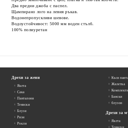
Два предни джоба с паспел.
Щампирано лого на левия ръкав.
Водонепропускливи шевове.
Водоустойчивост: 5000 мм воден стълб.
100% полиуретан
Дрехи за жени
Къси пант
Жилетка
Якета
Комплект
Сакa
Бански
Панталони
блузон
Тениски
Блузи
Дрехи за м
Ризи
Якета
Рокли
Тениски