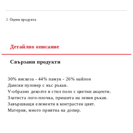
САМО ПОПЪЛНЕТЕ 4 ПОЛЕТА
Оцени продукта
Детайлно описание
Свързани продукти
Съгласен съм с
Политиката за лични данни
Ние ще се свържем с вас в рамките на работния ден.
30% вискоза - 44% памук - 26% найлон
Дамски пуловер с къс ръкав.
V-образно деколте в стил поло с цветни акценти.
Златиста лого-плочка, пришита на левия ръкав.
Завършващи елементи в контрастен цвят.
Материя, много приятна на допир.