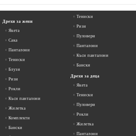
Тениски
Дрехи за жени
Ризи
Якета
Пуловери
Сакa
Панталони
Панталони
Къси панталони
Тениски
Бански
Блузи
Дрехи за деца
Ризи
Якета
Рокли
Тениски
Къси панталони
Пуловери
Жилетка
Рокли
Комплекти
Жилетка
Бански
Панталони