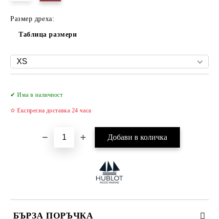
Размер дреха:
Таблица размери
Добави в желани
✔ Има в наличност
✫ Експресна доставка 24 часа
БЪРЗА ПОРЪЧКА