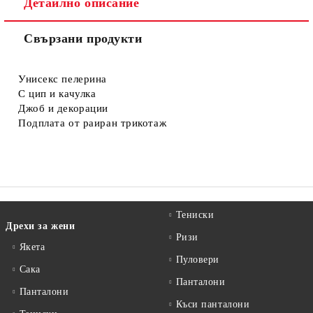
Детайлно описание
Свързани продукти
Съгласен съм с
Политиката за лични данни
Ние ще се свържем с вас в рамките на работния ден.
Унисекс пелерина
С цип и качулка
Джоб и декорации
Подплата от раиран трикотаж
Тениски
Дрехи за жени
Ризи
Якета
Пуловери
Сакa
Панталони
Панталони
Къси панталони