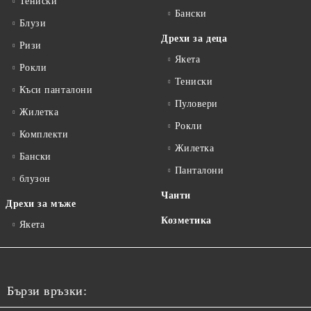
Тениски
Бански
Блузи
Дрехи за деца
Ризи
Якета
Рокли
Тениски
Къси панталони
Пуловери
Жилетка
Рокли
Комплекти
Жилетка
Бански
Панталони
блузон
Чанти
Дрехи за мъже
Козметика
Якета
Бързи връзки: