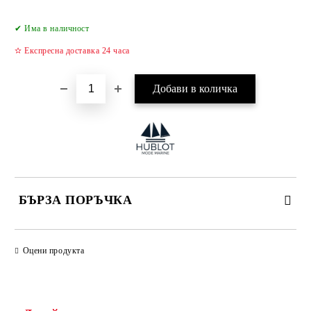
Добави в желани
✔ Има в наличност
✫ Експресна доставка 24 часа
БЪРЗА ПОРЪЧКА
САМО ПОПЪЛНЕТЕ 4 ПОЛЕТА
Оцени продукта