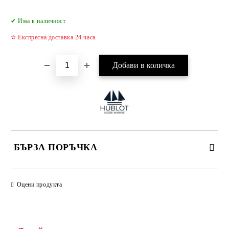
Добави в желани
✔ Има в наличност
✫ Експресна доставка 24 часа
БЪРЗА ПОРЪЧКА
САМО ПОПЪЛНЕТЕ 4 ПОЛЕТА
Оцени продукта