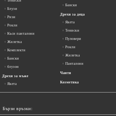
Тениски
Бански
Блузи
Дрехи за деца
Ризи
Якета
Рокли
Тениски
Къси панталони
Пуловери
Жилетка
Рокли
Комплекти
Жилетка
Бански
Панталони
блузон
Чанти
Дрехи за мъже
Козметика
Якета
Бързи връзки: