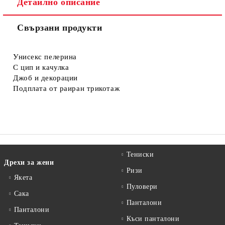
Детайлно описание
Свързани продукти
Съгласен съм с
Политиката за лични данни
Ние ще се свържем с вас в рамките на работния ден.
Унисекс пелерина
С цип и качулка
Джоб и декорации
Подплата от раиран трикотаж
Тениски
Дрехи за жени
Ризи
Якета
Пуловери
Сакa
Панталони
Панталони
Къси панталони