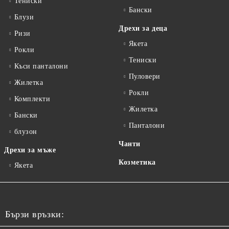
Тениски
Бански
Блузи
Дрехи за деца
Ризи
Якета
Рокли
Тениски
Къси панталони
Пуловери
Жилетка
Рокли
Комплекти
Жилетка
Бански
Панталони
блузон
Чанти
Дрехи за мъже
Козметика
Якета
Бързи връзки: