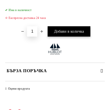
Добави в желани
✔ Има в наличност
✫ Експресна доставка 24 часа
БЪРЗА ПОРЪЧКА
САМО ПОПЪЛНЕТЕ 4 ПОЛЕТА
Оцени продукта