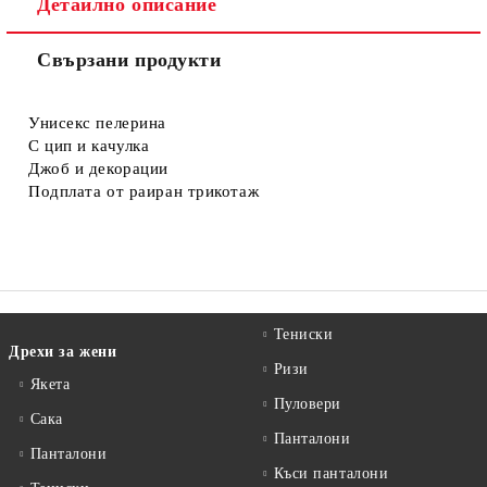
Детайлно описание
Свързани продукти
Съгласен съм с
Политиката за лични данни
Ние ще се свържем с вас в рамките на работния ден.
Унисекс пелерина
С цип и качулка
Джоб и декорации
Подплата от раиран трикотаж
Тениски
Дрехи за жени
Ризи
Якета
Пуловери
Сакa
Панталони
Панталони
Къси панталони