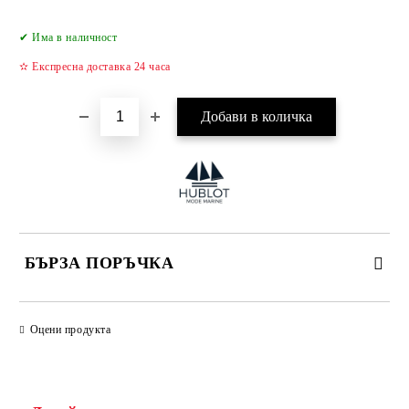
Добави в желани
✔ Има в наличност
✫ Експресна доставка 24 часа
БЪРЗА ПОРЪЧКА
САМО ПОПЪЛНЕТЕ 4 ПОЛЕТА
Оцени продукта