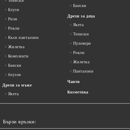
Тениски
Бански
Блузи
Дрехи за деца
Ризи
Якета
Рокли
Тениски
Къси панталони
Пуловери
Жилетка
Рокли
Комплекти
Жилетка
Бански
Панталони
блузон
Чанти
Дрехи за мъже
Козметика
Якета
Бързи връзки: