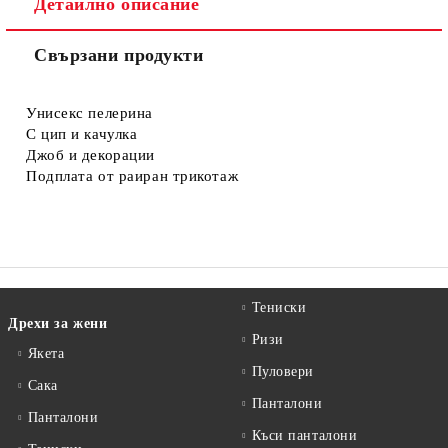
Детайлно описание
Свързани продукти
Съгласен съм с
Политиката за лични данни
Ние ще се свържем с вас в рамките на работния ден.
Унисекс пелерина
С цип и качулка
Джоб и декорации
Подплата от раиран трикотаж
Тениски
Дрехи за жени
Ризи
Якета
Пуловери
Сакa
Панталони
Панталони
Къси панталони