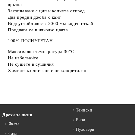
връзка
Закопчаване с цип и копчета отпред
Два предни джоба с кант
Водоустойчивост: 2000 мм воден стълб
Предлага се в няколко цвята
100% ПОЛИУРЕТАН
Максимална температура 30°C
Не избелвайте
Не сушете в сушилня
Химическо чистене с перхлоретилен
Тениски
Дрехи за жени
Ризи
Якета
Пуловери
Сакa