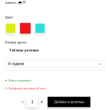
навън. 🌧️💛
Цвят:
Размер дреха:
Таблица размери
Добави в желани
✔ Има в наличност
✫ Експресна доставка 24 часа