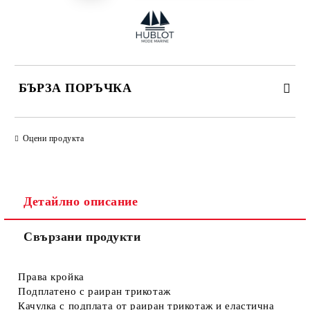
БЪРЗА ПОРЪЧКА
САМО ПОПЪЛНЕТЕ 4 ПОЛЕТА
Оцени продукта
Детайлно описание
Свързани продукти
Съгласен съм с
Политиката за лични данни
Ние ще се свържем с вас в рамките на работния ден.
Права кройка
Подплатено с раиран трикотаж
Качулка с подплата от раиран трикотаж и еластична