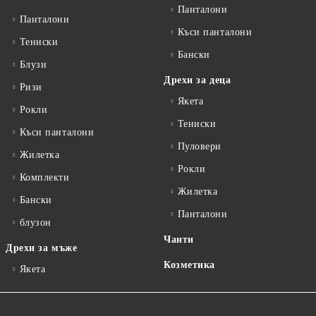
Панталони
Панталони
Къси панталони
Тениски
Бански
Блузи
Дрехи за деца
Ризи
Якета
Рокли
Тениски
Къси панталони
Пуловери
Жилетка
Рокли
Комплекти
Жилетка
Бански
Панталони
блузон
Чанти
Дрехи за мъже
Козметика
Якета