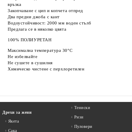
връзка
Закопчаване с цип и копчета отпред
Два предни джоба с кант
Водоустойчивост: 2000 мм воден стълб
Предлага се в няколко цвята
100% ПОЛИУРЕТАН
Максимална температура 30°C
Не избелвайте
Не сушете в сушилня
Химическо чистене с перхлоретилен
Тениски
Дрехи за жени
Ризи
Якета
Пуловери
Сакa