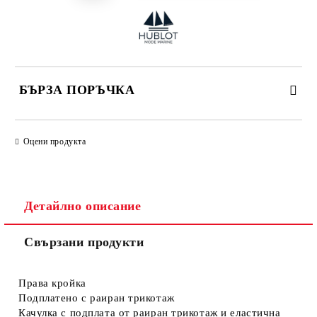
БЪРЗА ПОРЪЧКА
САМО ПОПЪЛНЕТЕ 4 ПОЛЕТА
Оцени продукта
Детайлно описание
Свързани продукти
Съгласен съм с
Политиката за лични данни
Ние ще се свържем с вас в рамките на работния ден.
Права кройка
Подплатено с раиран трикотаж
Качулка с подплата от раиран трикотаж и еластична