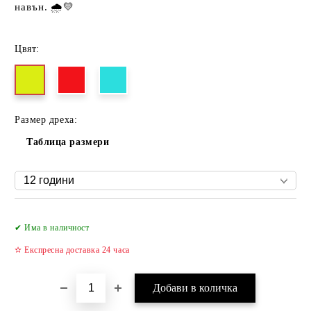
навън. 🌧️💛
Цвят:
Размер дреха:
Таблица размери
Добави в желани
✔ Има в наличност
✫ Експресна доставка 24 часа