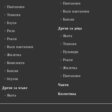
Панталони
Панталони
Къси панталони
Тениски
Бански
Блузи
Дрехи за деца
Ризи
Якета
Рокли
Тениски
Къси панталони
Пуловери
Жилетка
Рокли
Комплекти
Жилетка
Бански
Панталони
блузон
Чанти
Дрехи за мъже
Козметика
Якета