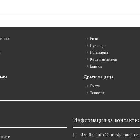
алони
Ризи
Пуловери
и
Панталони
Къси панталони
Бански
ъже
Дрехи за деца
Якета
Тениски
Информация за контакти:
Имейл:
info@morskamoda.co
чните