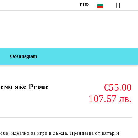
EUR
Oceansglam
€55.00
емо яке Proue
107.57 лв.
ouе, идеално за игри в дъжда. Предпазва от вятър и