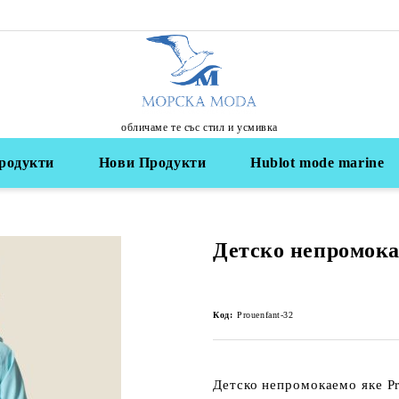
обличаме те със стил и усмивка
родукти
Нови Продукти
Hublot mode marine
Детско непромока
Код:
Prouenfant-32
Детско непромокаемо яке Pr