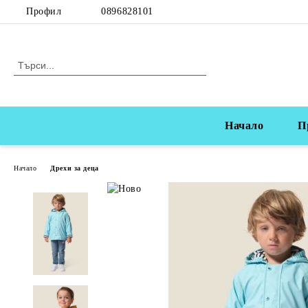
Профил
0896828101
Начало
П
Начало
Дрехи за деца