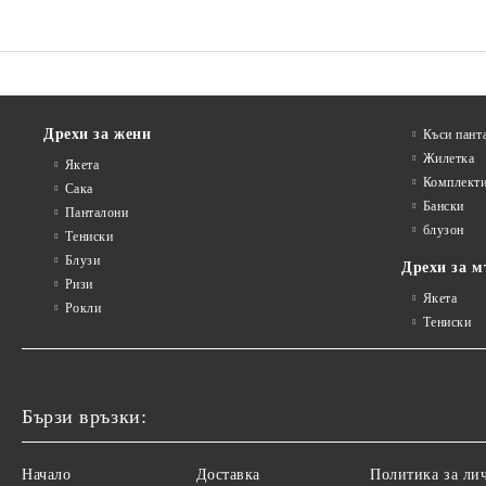
Дрехи за жени
Къси пант
Жилетка
Якета
Комплект
Сакa
Бански
Панталони
блузон
Тениски
Блузи
Дрехи за м
Ризи
Якета
Рокли
Тениски
Бързи връзки:
Начало
Доставка
Политика за ли