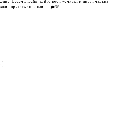
ижение. Весел дизайн, който носи усмивки и прави чадъра
акви приключения навън. 🌧️💛
Добави в желани