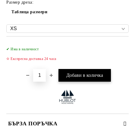
Размер дреха:
Таблица размери
Добави в желани
✔ Има в наличност
✫ Експресна доставка 24 часа
БЪРЗА ПОРЪЧКА