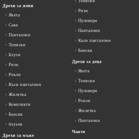
Тениски
Дрехи за жени
Ризи
Якета
Пуловери
Сакa
Панталони
Панталони
Къси панталони
Тениски
Бански
Блузи
Дрехи за деца
Ризи
Якета
Рокли
Тениски
Къси панталони
Пуловери
Жилетка
Рокли
Комплекти
Жилетка
Бански
Панталони
блузон
Чанти
Дрехи за мъже