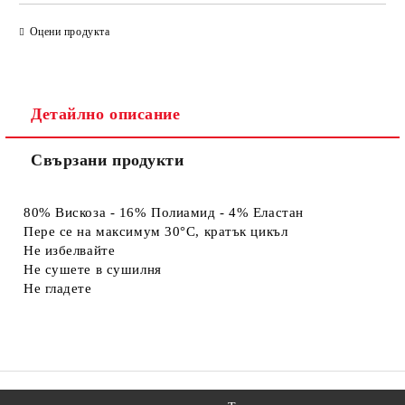
САМО ПОПЪЛНЕТЕ 4 ПОЛЕТА
Оцени продукта
Детайлно описание
Свързани продукти
Съгласен съм с
Политиката за лични данни
Ние ще се свържем с вас в рамките на работния ден.
80% Вискоза - 16% Полиамид - 4% Еластан
Пере се на максимум 30°C, кратък цикъл
Не избелвайте
Не сушете в сушилня
Не гладете