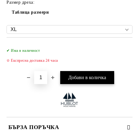
Размер дреха:
Таблица размери
Добави в желани
✔ Има в наличност
✫ Експресна доставка 24 часа
БЪРЗА ПОРЪЧКА