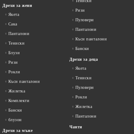
Тениски
Дрехи за жени
Ризи
Якета
Пуловери
Сакa
Панталони
Панталони
Къси панталони
Тениски
Бански
Блузи
Дрехи за деца
Ризи
Якета
Рокли
Тениски
Къси панталони
Пуловери
Жилетка
Рокли
Комплекти
Жилетка
Бански
Панталони
блузон
Чанти
Дрехи за мъже