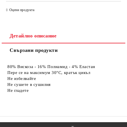
САМО ПОПЪЛНЕТЕ 4 ПОЛЕТА
Оцени продукта
Детайлно описание
Свързани продукти
Съгласен съм с
Политиката за лични данни
Ние ще се свържем с вас в рамките на работния ден.
80% Вискоза - 16% Полиамид - 4% Еластан
Пере се на максимум 30°C, кратък цикъл
Не избелвайте
Не сушете в сушилня
Не гладете