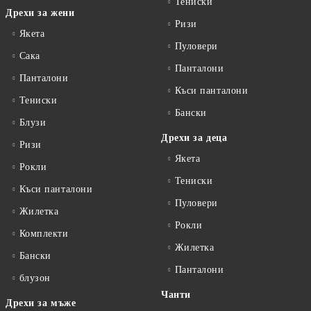
Тениски
Дрехи за жени
Ризи
Якета
Пуловери
Сакa
Панталони
Панталони
Къси панталони
Тениски
Бански
Блузи
Дрехи за деца
Ризи
Якета
Рокли
Тениски
Къси панталони
Пуловери
Жилетка
Рокли
Комплекти
Жилетка
Бански
Панталони
блузон
Чанти
Дрехи за мъже