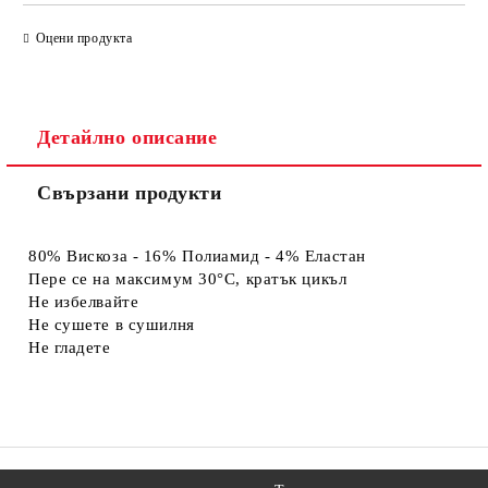
САМО ПОПЪЛНЕТЕ 4 ПОЛЕТА
Оцени продукта
Детайлно описание
Свързани продукти
Съгласен съм с
Политиката за лични данни
Ние ще се свържем с вас в рамките на работния ден.
80% Вискоза - 16% Полиамид - 4% Еластан
Пере се на максимум 30°C, кратък цикъл
Не избелвайте
Не сушете в сушилня
Не гладете