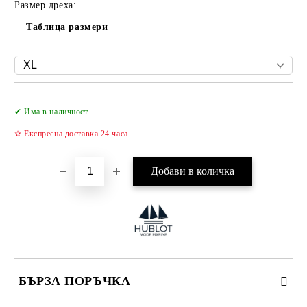
Размер дреха:
Таблица размери
Добави в желани
✔ Има в наличност
✫ Експресна доставка 24 часа
БЪРЗА ПОРЪЧКА