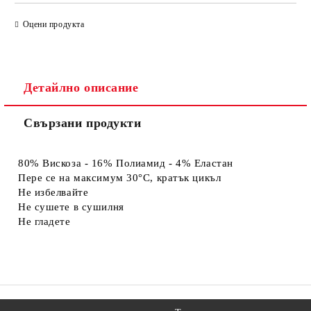
САМО ПОПЪЛНЕТЕ 4 ПОЛЕТА
Оцени продукта
Детайлно описание
Свързани продукти
Съгласен съм с
Политиката за лични данни
Ние ще се свържем с вас в рамките на работния ден.
80% Вискоза - 16% Полиамид - 4% Еластан
Пере се на максимум 30°C, кратък цикъл
Не избелвайте
Не сушете в сушилня
Не гладете