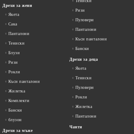
Тениски
Дрехи за жени
Ризи
Якета
Пуловери
Сакa
Панталони
Панталони
Къси панталони
Тениски
Бански
Блузи
Дрехи за деца
Ризи
Якета
Рокли
Тениски
Къси панталони
Пуловери
Жилетка
Рокли
Комплекти
Жилетка
Бански
Панталони
блузон
Чанти
Дрехи за мъже