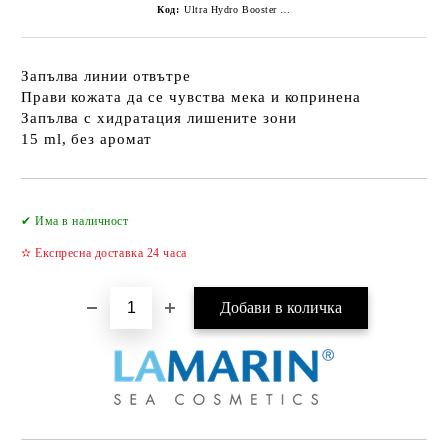
Код:
Ultra Hydro Booster Balm Eyes & Lips
Запълва линии отвътре
Прави кожата да се чувства мека и копринена
Запълва с хидратация лишените зони
15 ml, без аромат
Добави в желани
✔ Има в наличност
✫ Експресна доставка 24 часа