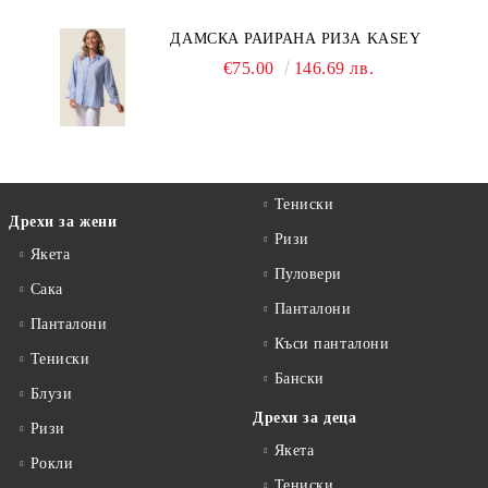
ДАМСКА РАИРАНА РИЗА KASEY
€75.00
146.69 лв.
Тениски
Дрехи за жени
Ризи
Якета
Пуловери
Сакa
Панталони
Панталони
Къси панталони
Тениски
Бански
Блузи
Дрехи за деца
Ризи
Якета
Рокли
Тениски