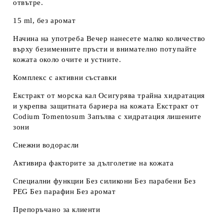
отвътре.
15 ml, без аромат
Начина на употреба Вечер нанесете малко количество
върху безименните пръсти и внимателно потупайте
кожата около очите и устните.
Комплекс с активни съставки
Екстракт от морска кал Осигурява трайна хидратация
и укрепва защитната бариера на кожата Екстракт от
Codium Tomentosum Запълва с хидратация лишените
зони
Снежни водорасли
Активира факторите за дълголетие на кожата
Специални функции Без силикони Без парабени Без
PEG Без парафин Без аромат
Препоръчано за клиенти