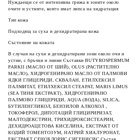
Нуждаещи се от интензивна грижа в зоните около
очите и устните, които имат липса на хидратация
Тип кожа
Подходящ за суха и дехидратирана кожа
Състояние на кожата
В случаи на сухи и дехидратирани зони около очи и
устни, с бръчки и линии Съставки BUTYROSPERMUM
PARKII (МАСЛО ОТ ШИЙ), OLUS (РАСТИТЕЛНО
МАСЛО), ХИДРОГЕНИРАНО МАСЛО ОТ ПАЛМОВИ
ЯДКИ ГЛИЦЕРИДИ, СКВАЛАН, ЕТИЛХЕКСИЛ
ПАЛМИТАТ, ЕТИЛХЕКСИЛ СТЕАРАТ, MARIS LIMUS
(SEA ТИНЯ ЕКСТРАКТ), ХИДРОГЕНИРАНО
ПАЛМОВО ГЛИЦЕРИДИ, AQUA (ВОДА), SILICA,
БУТИЛЕНГЛИКОЛ, БЕНЗИЛОВ АЛКОХОЛ ,
ТОКОФЕРОЛ, ДИПОТАЦИЙ ГЛИЦИРИРИЗАТ,
МАЛТОДЕКСТРИН, ТРИХИДРОКСИСТЕАРИН,
ДЕХИДРОАЦЕТОВА КИСЕЛИНА, ЕКСТРАКТ ОТ
КОДИЙ ТОМЕНТОЗУМ, НАТРИЙ ХИАЛУРОНАТ,
ЕКСТРАКТ СЕНОХЛОРИС СИГЕНИСИС Състав