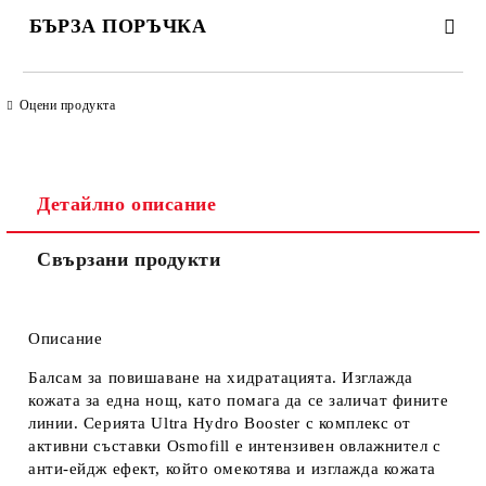
БЪРЗА ПОРЪЧКА
САМО ПОПЪЛНЕТЕ 4 ПОЛЕТА
Оцени продукта
Детайлно описание
Свързани продукти
Съгласен съм с
Политиката за лични данни
Ние ще се свържем с вас в рамките на работния ден.
Описание
Балсам за повишаване на хидратацията. Изглажда
кожата за една нощ, като помага да се заличат фините
линии. Серията Ultra Hydro Booster с комплекс от
активни съставки Osmofill е интензивен овлажнител с
анти-ейдж ефект, който омекотява и изглажда кожата