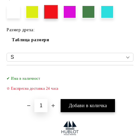
Размер дреха:
Таблица размери
Добави в желани
✔ Има в наличност
✫ Експресна доставка 24 часа