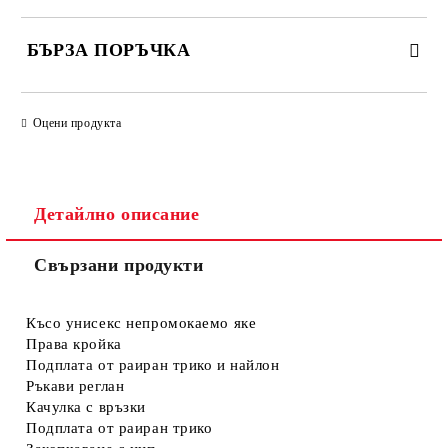
БЪРЗА ПОРЪЧКА
САМО ПОПЪЛНЕТЕ 4 ПОЛЕТА
Оцени продукта
Детайлно описание
Свързани продукти
Съгласен съм с
Политиката за лични данни
Ние ще се свържем с вас в рамките на работния ден.
Късо унисекс непромокаемо яке
Права кройка
Подплата от раиран трико и найлон
Ръкави реглан
Качулка с връзки
Подплата от раиран трико