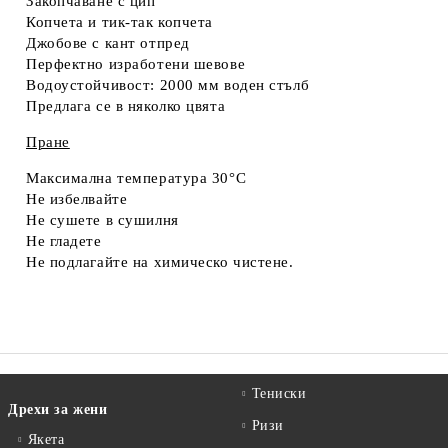
Закопчаване с цип
Копчета и тик-так копчета
Джобове с кант отпред
Перфектно изработени шевове
Водоустойчивост: 2000 мм воден стълб
Предлага се в няколко цвята
Пране
Максимална температура 30°C
Не избелвайте
Не сушете в сушилня
Не гладете
Не подлагайте на химическо чистене.
Тениски
Дрехи за жени
Ризи
Якета