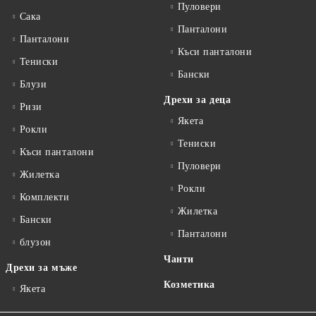
Пуловери
Сакa
Панталони
Панталони
Къси панталони
Тениски
Бански
Блузи
Дрехи за деца
Ризи
Якета
Рокли
Тениски
Къси панталони
Пуловери
Жилетка
Рокли
Комплекти
Жилетка
Бански
Панталони
блузон
Чанти
Дрехи за мъже
Козметика
Якета