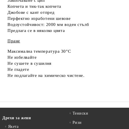
Закопчаване с цип
Копчета и тик-так копчета
Джобове с кант отпред
Перфектно изработени шевове
Водоустойчивост: 2000 мм воден стълб
Предлага се в няколко цвята
Пране
Максимална температура 30°C
Не избелвайте
Не сушете в сушилня
Не гладете
Не подлагайте на химическо чистене.
Тениски
Дрехи за жени
Ризи
Якета