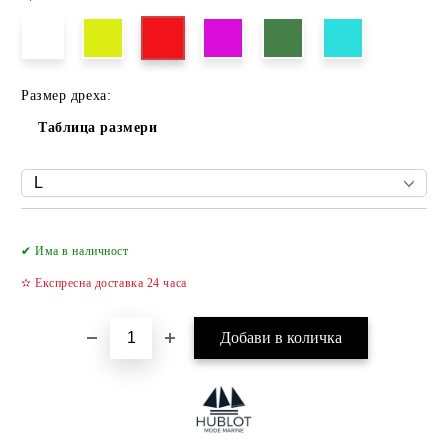
Размер дреха:
Таблица размери
Добави в желани
✔ Има в наличност
✫ Експресна доставка 24 часа