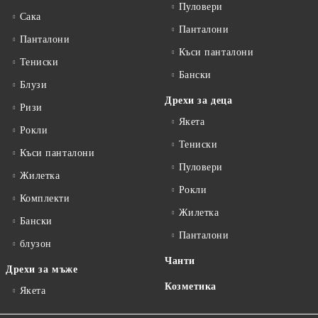
Пуловери
Сакa
Панталони
Панталони
Къси панталони
Тениски
Бански
Блузи
Дрехи за деца
Ризи
Якета
Рокли
Тениски
Къси панталони
Пуловери
Жилетка
Рокли
Комплекти
Жилетка
Бански
Панталони
блузон
Чанти
Дрехи за мъже
Козметика
Якета