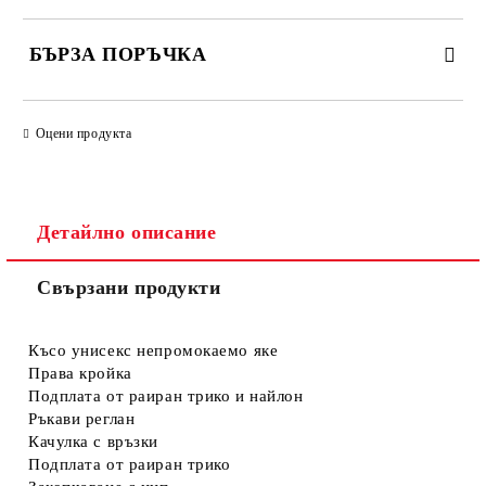
БЪРЗА ПОРЪЧКА
САМО ПОПЪЛНЕТЕ 4 ПОЛЕТА
Оцени продукта
Детайлно описание
Свързани продукти
Съгласен съм с
Политиката за лични данни
Ние ще се свържем с вас в рамките на работния ден.
Късо унисекс непромокаемо яке
Права кройка
Подплата от раиран трико и найлон
Ръкави реглан
Качулка с връзки
Подплата от раиран трико