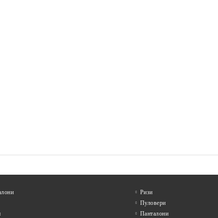
алони
Ризи
Пуловери
и
Панталони