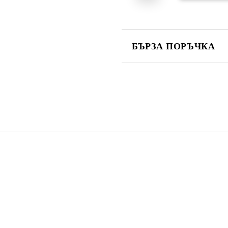
БЪРЗА ПОРЪЧКА
САМО ПОПЪЛНЕТЕ 4 ПОЛЕТА
Съгласен съм с
Политика
Ние ще се свържем с вас в рамки