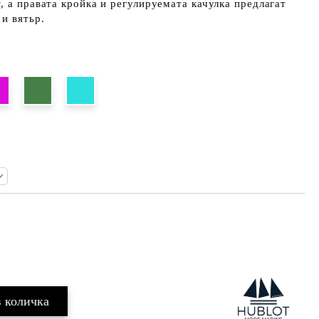
, а правата кройка и регулируемата качулка предлагат
 и вятьр.
Добави в желани