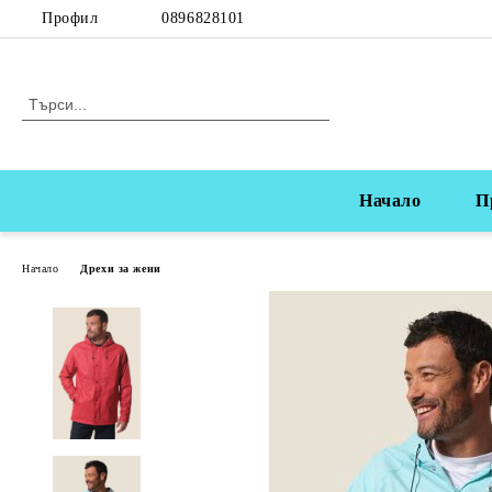
Профил
0896828101
Начало
П
Начало
Дрехи за жени