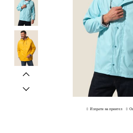
Prev
Next
Изпрати на приятел
О