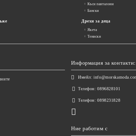
Къси панталони
Бански
ъже
Дрехи за деца
Якета
Тениски
Информация за контакти:
Имейл:
info@morskamoda.co
чните
Телефон:
0896828101
Телефон:
0898231828
Ние работим с