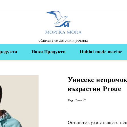
обличаме те със стил и усмивка
родукти
Нови Продукти
Hublot mode marine
Унисекс непромок
възрастни Proue
Код:
Prou-17
Останете сухи с нашето
не