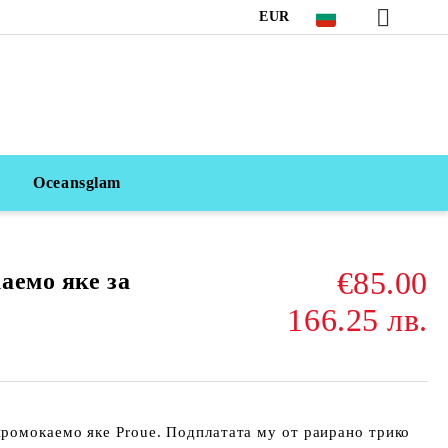
EUR
Oceansglam
€85.00
аемо яке за
166.25 лв.
промокаемо яке Proue
. Подплатата му от раирано трико