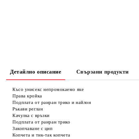
Детайлно описание
Свързани продукти
Късо унисекс непромокаемо яке
Права кройка
Подплата от раиран трико и найлон
Ръкави реглан
Качулка с връзки
Подплата от раиран трико
Закопчаване с цип
Копчета и тик-так копчета