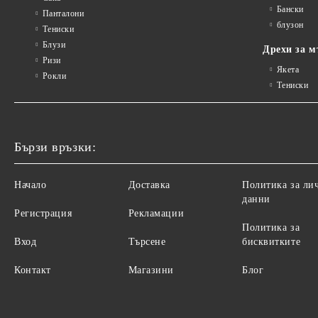
Бански
Панталони
блузон
Тениски
Блузи
Дрехи за м
Ризи
Якета
Рокли
Тениски
Бързи връзки:
Начало
Доставка
Политика за ли
данни
Регистрация
Рекламации
Политика за
Вход
Търсене
бисквитките
Контакт
Магазини
Блог