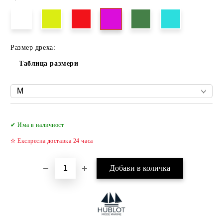
Размер дреха:
Таблица размери
Добави в желани
✔ Има в наличност
✫ Експресна доставка 24 часа