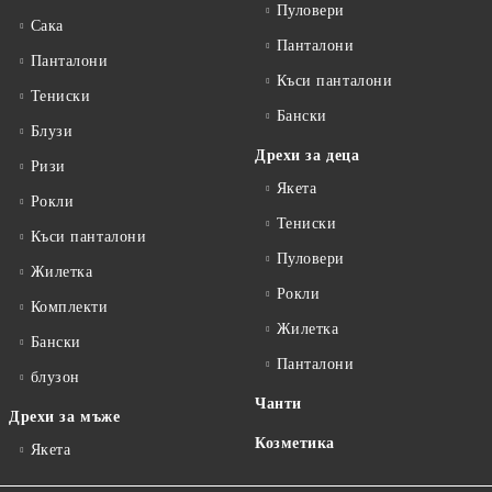
Пуловери
Сакa
Панталони
Панталони
Къси панталони
Тениски
Бански
Блузи
Дрехи за деца
Ризи
Якета
Рокли
Тениски
Къси панталони
Пуловери
Жилетка
Рокли
Комплекти
Жилетка
Бански
Панталони
блузон
Чанти
Дрехи за мъже
Козметика
Якета