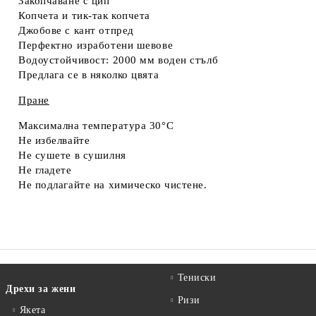
Закопчаване с цип
Копчета и тик-так копчета
Джобове с кант отпред
Перфектно изработени шевове
Водоустойчивост: 2000 мм воден стълб
Предлага се в няколко цвята
Пране
Максимална температура 30°C
Не избелвайте
Не сушете в сушилня
Не гладете
Не подлагайте на химическо чистене.
Тениски
Дрехи за жени
Ризи
Якета