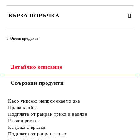
БЪРЗА ПОРЪЧКА
САМО ПОПЪЛНЕТЕ 4 ПОЛЕТА
Оцени продукта
Детайлно описание
Свързани продукти
Съгласен съм с
Политиката за лични данни
Ние ще се свържем с вас в рамките на работния ден.
Късо унисекс непромокаемо яке
Права кройка
Подплата от раиран трико и найлон
Ръкави реглан
Качулка с връзки
Подплата от раиран трико