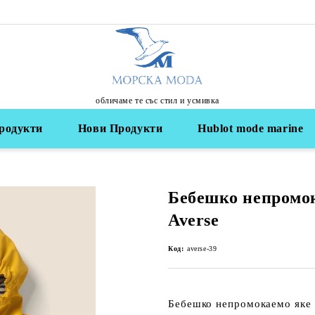
обличаме те със стил и усмивка
родукти
Нови Продукти
Hublot mode marine
Бебешко непромо
Averse
Код:
averse-39
Бебешко
непромокаемо яке 