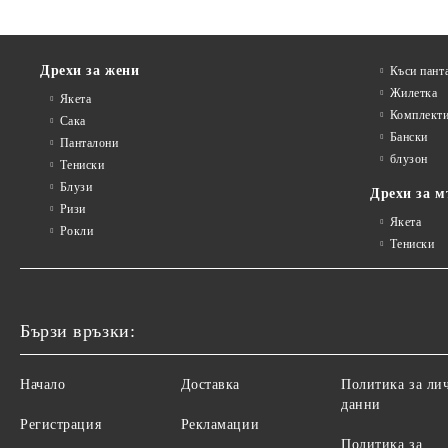
Дрехи за жени
Къси пант
Жилетка
Якета
Комплект
Сакa
Бански
Панталони
блузон
Тениски
Блузи
Дрехи за м
Ризи
Якета
Рокли
Тениски
Бързи връзки:
Начало
Доставка
Политика за ли
данни
Регистрация
Рекламации
Политика за