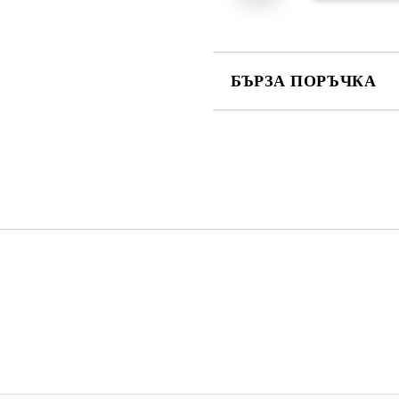
БЪРЗА ПОРЪЧКА
САМО ПОПЪЛНЕТЕ 4 ПОЛЕТА
Съгласен съм с
Политика
Ние ще се свържем с вас в рамки