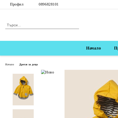
Профил
0896828101
Начало
П
Начало
Дрехи за деца