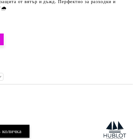
 защита от вятър и дъжд. Перфектно за разходки и
🌧️
Добави в желани