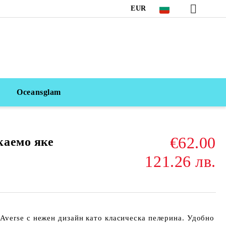
EUR
Oceansglam
€62.00
каемо яке
121.26 лв.
Averse
с нежен дизайн като класическа пелерина. Удобно