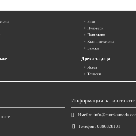
алони
Ризи
Пуловери
и
Панталони
Къси панталони
Бански
ъже
Дрехи за деца
Якета
Тениски
Информация за контакти:
Имейл:
info@morskamoda.co
чните
Телефон:
0896828101