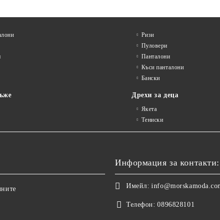
алони
Ризи
Пуловери
и
Панталони
Къси панталони
Бански
ъже
Дрехи за деца
Якета
Тениски
Информация за контакти:
Имейл:
info@morskamoda.co
чните
Телефон:
0896828101