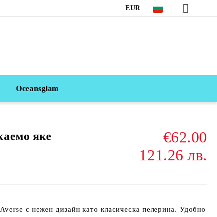
EUR
Oceansglam
€62.00
каемо яке
121.26 лв.
Averse
с нежен дизайн като класическа пелерина. Удобно