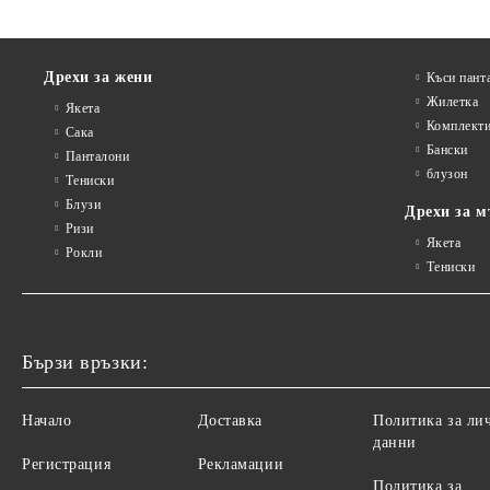
Дрехи за жени
Къси пант
Жилетка
Якета
Комплект
Сакa
Бански
Панталони
блузон
Тениски
Блузи
Дрехи за м
Ризи
Якета
Рокли
Тениски
Бързи връзки:
Начало
Доставка
Политика за ли
данни
Регистрация
Рекламации
Политика за