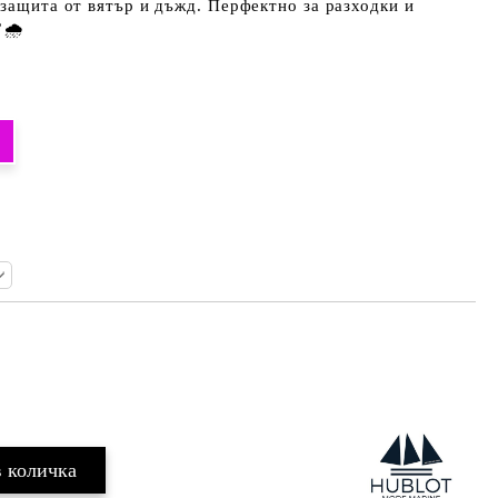
 защита от вятър и дъжд. Перфектно за разходки и
🌧️
Добави в желани