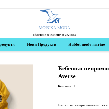
обличаме те със стил и усмивка
родукти
Нови Продукти
Hublot mode marine
Бебешко непромо
Averse
Код:
averse-41
Бебешко
непромокаемо яке 