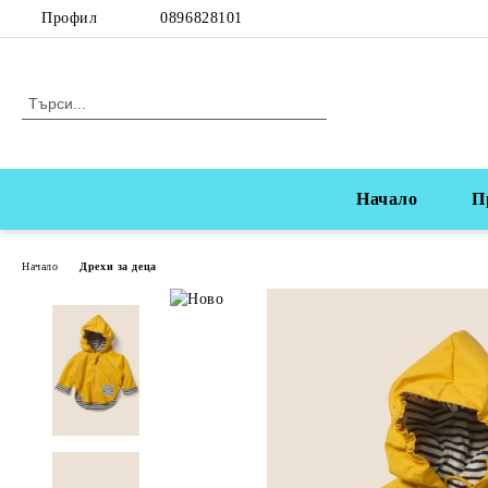
Профил
0896828101
Начало
П
Начало
Дрехи за деца