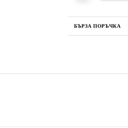
БЪРЗА ПОРЪЧКА
САМО ПОПЪЛНЕТЕ 4 ПОЛЕТА
Съгласен съм с
Политика
Ние ще се свържем с вас в рамки