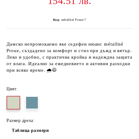
154.51 лв.
Код:
métallisé Proue-7
Дамско непромокаемо яке седефен нюанс métallisé
Proue
, създадено за комфорт и стил при дъжд и вятър.
Леко и удобно, с практична кройка и надеждна защита
от влага. Идеално за ежедневието и активни разходки
при всяко време. 🌧️🧥
Цвят:
Размер дреха:
Таблица размери