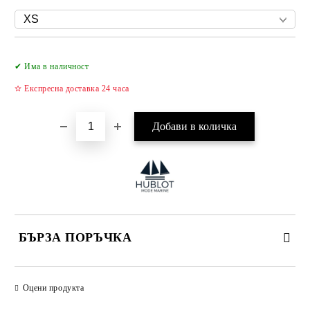
Добави в желани
✔ Има в наличност
✫ Експресна доставка 24 часа
БЪРЗА ПОРЪЧКА
САМО ПОПЪЛНЕТЕ 4 ПОЛЕТА
Оцени продукта