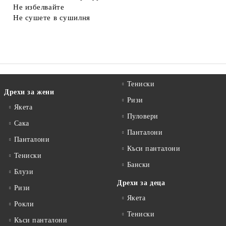
Не избелвайте
Не сушете в сушилня
Тениски
Дрехи за жени
Ризи
Якета
Пуловери
Сакa
Панталони
Панталони
Къси панталони
Тениски
Бански
Блузи
Дрехи за деца
Ризи
Якета
Рокли
Тениски
Къси панталони