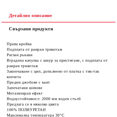
Детайлно описание
Свързани продукти
Съгласен съм с
Политиката за лични данни
Ние ще се свържем с вас в рамките на работния ден.
Права кройка
Подплата от раиран трикотаж
Раглан ръкави
Вградена качулка с шнур за пристягане, с подплата от
раиран трикотаж
Закопчаване с цип, допълнено от платка с тик-так
копчета
Предни джобове с кант
Запечатани шевове
Метализиран ефект
Водоустойчивост: 2000 мм воден стълб
Предлага се в няколко цвята
100% ПОЛИУРЕТАН
Максимална температура 30°C