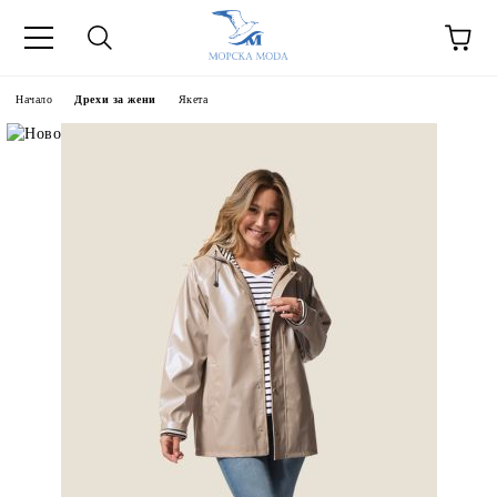
Начало
Дрехи за жени
Якета