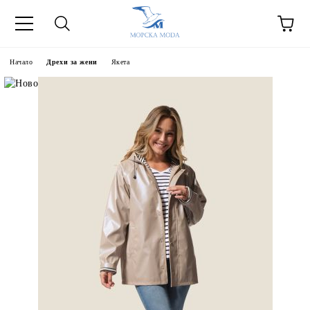
Начало
Дрехи за жени
Якета