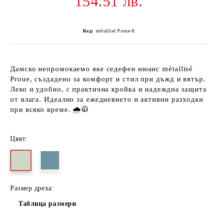
154.51 лв.
Код:
métallisé Proue-8
Дамско непромокаемо яке седефен нюанс métallisé
Proue
, създадено за комфорт и стил при дъжд и вятър.
Леко и удобно, с практична кройка и надеждна защита
от влага. Идеално за ежедневието и активни разходки
при всяко време. 🌧️🧥
Цвят:
Размер дреха:
Таблица размери