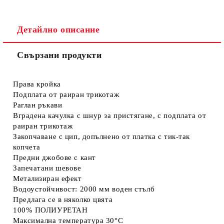
Детайлно описание
Свързани продукти
Съгласен съм с
Политиката за лични данни
Ние ще се свържем с вас в рамките на работния ден.
Права кройка
Подплата от раиран трикотаж
Раглан ръкави
Вградена качулка с шнур за пристягане, с подплата от
раиран трикотаж
Закопчаване с цип, допълнено от платка с тик-так
копчета
Предни джобове с кант
Запечатани шевове
Метализиран ефект
Водоустойчивост: 2000 мм воден стълб
Предлага се в няколко цвята
100% ПОЛИУРЕТАН
Максимална температура 30°C