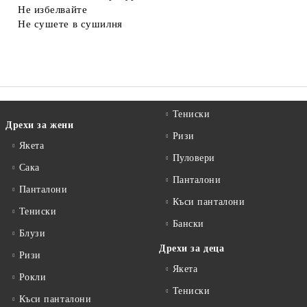
Не избелвайте
Не сушете в сушилня
Тениски
Дрехи за жени
Ризи
Якета
Пуловери
Сакa
Панталони
Панталони
Къси панталони
Тениски
Бански
Блузи
Дрехи за деца
Ризи
Якета
Рокли
Тениски
Къси панталони