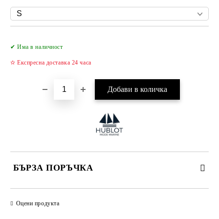
Добави в желани
✔ Има в наличност
✫ Експресна доставка 24 часа
БЪРЗА ПОРЪЧКА
САМО ПОПЪЛНЕТЕ 4 ПОЛЕТА
Оцени продукта