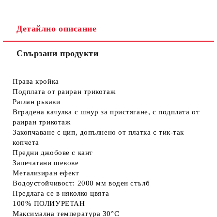
Детайлно описание
Свързани продукти
Съгласен съм с
Политиката за лични данни
Ние ще се свържем с вас в рамките на работния ден.
Права кройка
Подплата от раиран трикотаж
Раглан ръкави
Вградена качулка с шнур за пристягане, с подплата от
раиран трикотаж
Закопчаване с цип, допълнено от платка с тик-так
копчета
Предни джобове с кант
Запечатани шевове
Метализиран ефект
Водоустойчивост: 2000 мм воден стълб
Предлага се в няколко цвята
100% ПОЛИУРЕТАН
Максимална температура 30°C