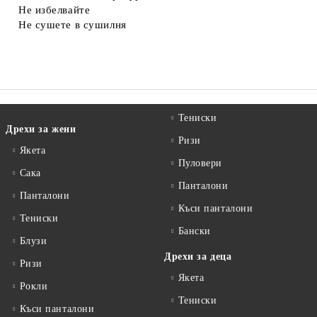
Не избелвайте
Не сушете в сушилня
Тениски
Дрехи за жени
Ризи
Якета
Пуловери
Сакa
Панталони
Панталони
Къси панталони
Тениски
Бански
Блузи
Дрехи за деца
Ризи
Якета
Рокли
Тениски
Къси панталони