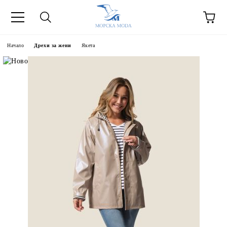
Начало
Дрехи за жени
Якета