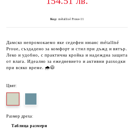
154.51 лв.
Код:
métallisé Proue-11
Дамско непромокаемо яке седефен нюанс métallisé
Proue
, създадено за комфорт и стил при дъжд и вятър.
Леко и удобно, с практична кройка и надеждна защита
от влага. Идеално за ежедневието и активни разходки
при всяко време. 🌧️🧥
Цвят:
Размер дреха:
Таблица размери