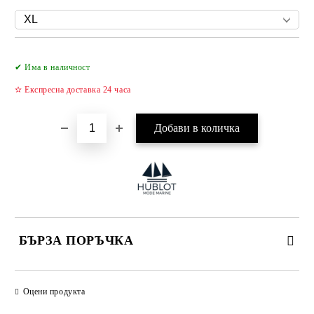
Добави в желани
✔ Има в наличност
✫ Експресна доставка 24 часа
БЪРЗА ПОРЪЧКА
САМО ПОПЪЛНЕТЕ 4 ПОЛЕТА
Оцени продукта