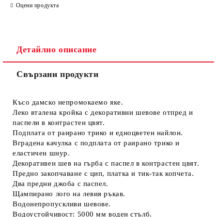
Оцени продукта
Детайлно описание
Свързани продукти
Съгласен съм с
Политиката за лични данни
Ние ще се свържем с вас в рамките на работния ден.
Късо дамско
непромокаемо яке
.
Леко вталена кройка с декоративни шевове отпред и
паспели в контрастен цвят.
Подплата от раирано трико и едноцветен найлон.
Вградена качулка с подплата от раирано трико и
еластичен шнур.
Декоративен шев на гърба с паспел в контрастен цвят.
Предно закопчаване с цип, платка и тик-так копчета.
Два предни джоба с паспел.
Щампирано лого на левия ръкав.
Водонепропускливи шевове.
Водоустойчивост: 5000 мм воден стълб.