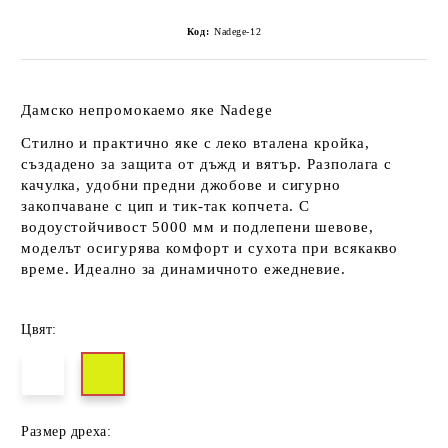
Код:
Nadege-12
Дамско непромокаемо яке Nadege
Стилно и практично яке с леко вталена кройка,
създадено за защита от дъжд и вятър. Разполага с
качулка, удобни предни джобове и сигурно
закопчаване с цип и тик-так копчета. С
водоустойчивост 5000 мм и подлепени шевове,
моделът осигурява комфорт и сухота при всякакво
време. Идеално за динамичното ежедневие.
Цвят:
Размер дреха: