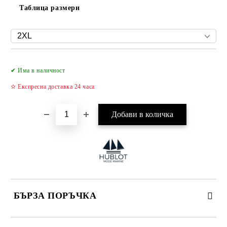
Таблица размери
Добави в желани
✔ Има в наличност
✫ Експресна доставка 24 часа
БЪРЗА ПОРЪЧКА
САМО ПОПЪЛНЕТЕ 4 ПОЛЕТА