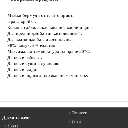
Мъжки бермуди от плат с принт.
Права кройка.
Колан с гайки, закопчаване с копче и цип.
Два предни джоба тип „италиански“.
Два задни джоба с двоен паспел.
98% памук, 2% еластан.
Максимална температура на пране 30°C.
Да не се избелва.
Да не се суши в сушилня.
Да не се глади.
Да не се подлага на химическо чистене.
Тениски
Дрехи за жени
Ризи
Якета