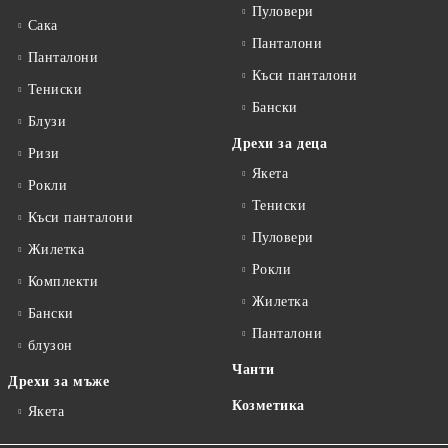
Пуловери
Сакa
Панталони
Панталони
Къси панталони
Тениски
Бански
Блузи
Дрехи за деца
Ризи
Якета
Рокли
Тениски
Къси панталони
Пуловери
Жилетка
Рокли
Комплекти
Жилетка
Бански
Панталони
блузон
Чанти
Дрехи за мъже
Козметика
Якета