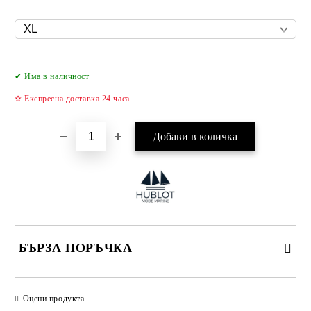
Добави в желани
✔ Има в наличност
✫ Експресна доставка 24 часа
БЪРЗА ПОРЪЧКА
САМО ПОПЪЛНЕТЕ 4 ПОЛЕТА
Оцени продукта