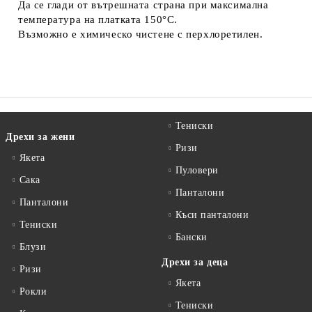
Да се глади от вътрешната страна при максимална
температура на платката 150°C.
Възможно е химическо чистене с перхлоретилен.
Тениски
Дрехи за жени
Ризи
Якета
Пуловери
Сакa
Панталони
Панталони
Къси панталони
Тениски
Бански
Блузи
Дрехи за деца
Ризи
Якета
Рокли
Тениски