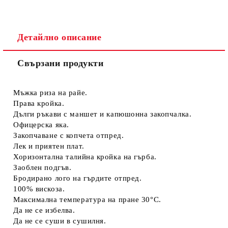
Детайлно описание
Свързани продукти
Съгласен съм с
Политиката за лични данни
Ние ще се свържем с вас в рамките на работния ден.
Мъжка риза на райе.
Права кройка.
Дълги ръкави с маншет и капюшонна закопчалка.
Офицерска яка.
Закопчаване с копчета отпред.
Лек и приятен плат.
Хоризонтална талийна кройка на гърба.
Заоблен подгъв.
Бродирано лого на гърдите отпред.
100% вискоза.
Максимална температура на пране 30°C.
Да не се избелва.
Да не се суши в сушилня.