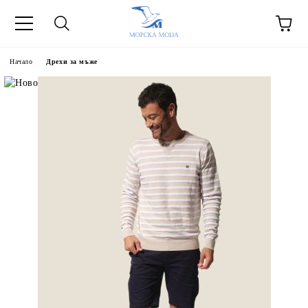
Начало
Дрехи за мъже