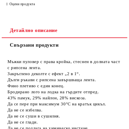
Оцени продукта
Детайлно описание
Свързани продукти
Съгласен съм с
Политиката за лични данни
Ние ще се свържем с вас в рамките на работния ден.
Мъжки пуловер с права кройка, стеснен в долната част
с рипсена лента.
Закръглено деколте с ефект „2 в 1“.
Дълги ръкави с рипсена завършваща лента.
Фино плетиво с един конец.
Бродирано лого на лодка на гърдите отпред.
43% памук, 29% найлон, 28% вискоза.
Да се пере при максимум 30°C на кратък цикъл.
Да не се избелва.
Да не се суши в сушилня.
Да не се глади.
Да не се подлага на химическо чистене.