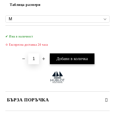
Таблица размери
Добави в желани
✔ Има в наличност
✫ Експресна доставка 24 часа
БЪРЗА ПОРЪЧКА
САМО ПОПЪЛНЕТЕ 4 ПОЛЕТА