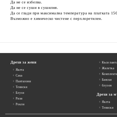
Да не се избелва.
Да не се суши в сушилня.
Да се глади при максимална температура на платката 15
Възможно е химическо чистене с перхлоретилен.
Дрехи за жени
Къси пант
Жилетка
Якета
Комплект
Сакa
Бански
Панталони
блузон
Тениски
Блузи
Дрехи за м
Ризи
Якета
Рокли
Тениски