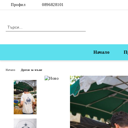
Профил
0896828101
Начало
П
Начало
Дрехи за мъже