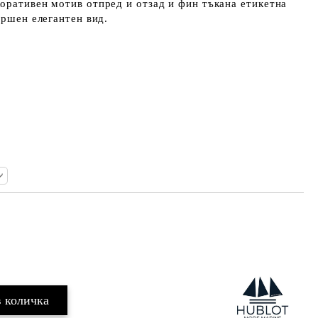
оративен мотив отпред и отзад и фин тъкана етикетна
ършен елегантен вид.
Добави в желани