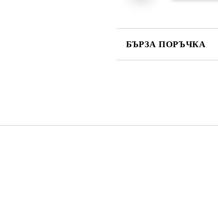
БЪРЗА ПОРЪЧКА
САМО ПОПЪЛНЕТЕ 4 ПОЛЕТА
Съгласен съм с
Политика
Ние ще се свържем с вас в рамки