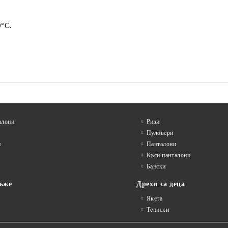
0°C.
алони
Ризи
Пуловери
и
Панталони
Къси панталони
Бански
ъже
Дрехи за деца
Якета
Тениски