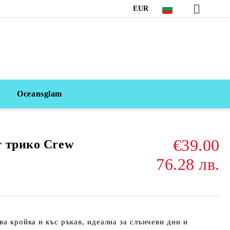
EUR
Oceansglam
€39.00
 трико Crew
76.28 лв.
ва кройка и къс ръкав, идеална за слънчеви дни и