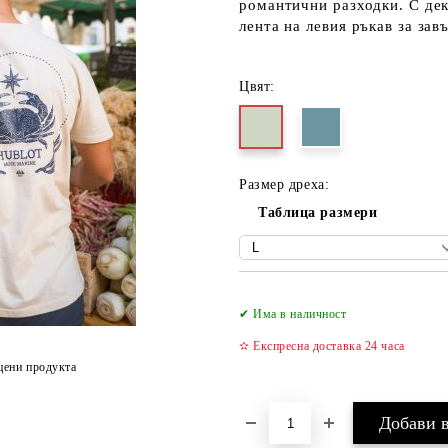
романтични разходки. С дек
лента на левия ръкав за зав
Цвят:
Размер дреха:
Таблица размери
✔ Има в наличност
✫ Експресна доставка 24 часа
цени продукта