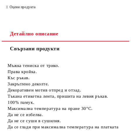
САМО ПОПЪЛНЕТЕ 4 ПОЛЕТА
Оцени продукта
Детайлно описание
Свързани продукти
Съгласен съм с
Политиката за лични данни
Ние ще се свържем с вас в рамките на работния ден.
Мъжка тениска от трико.
Права кройка.
Къс ръкав.
Закръглено деколте.
Декоративен мотив отпред и отзад.
Тъкана етикетна лента, пришита на левия ръкав.
100% памук.
Максимална температура на пране 30°C.
Да не се избелва.
Да не се суши в сушилня.
Да се глади при максимална температура на платката