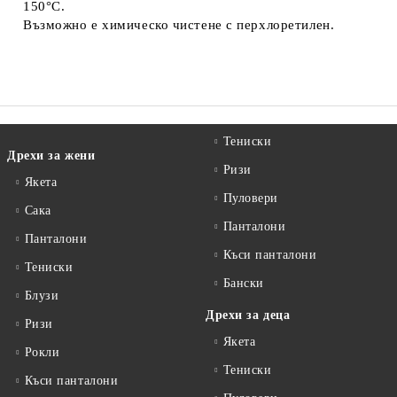
150°C.
Възможно е химическо чистене с перхлоретилен.
Тениски
Дрехи за жени
Ризи
Якета
Пуловери
Сакa
Панталони
Панталони
Къси панталони
Тениски
Бански
Блузи
Дрехи за деца
Ризи
Якета
Рокли
Тениски
Къси панталони