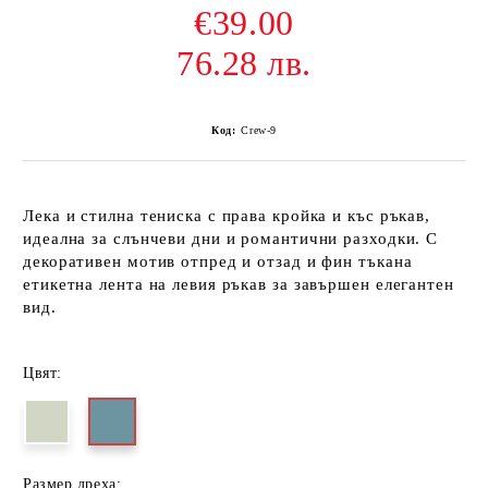
€39.00
76.28 лв.
Код:
Crew-9
Лека и стилна тениска с права кройка и къс ръкав,
идеална за слънчеви дни и романтични разходки. С
декоративен мотив отпред и отзад и фин тъкана
етикетна лента на левия ръкав за завършен елегантен
вид.
Цвят:
Размер дреха: