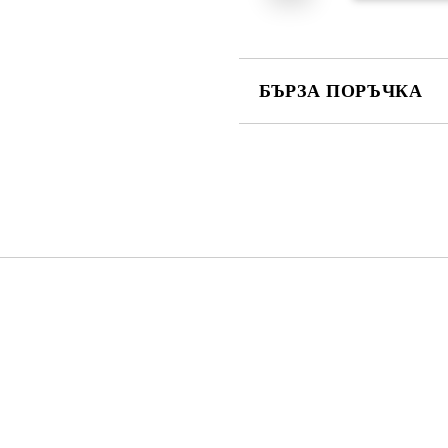
БЪРЗА ПОРЪЧКА
САМО ПОПЪЛНЕТЕ 4 ПОЛЕТА
Съгласен съм с
Политика
Ние ще се свържем с вас в рамки