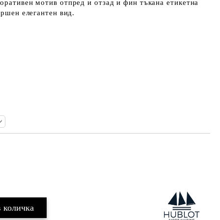
оративен мотив отпред и отзад и фин тъкана етикетна
ършен елегантен вид.
Добави в желани