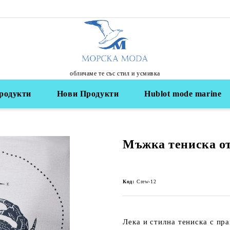
обличаме те със стил и усмивка
родукти
Нови Продукти
Hublot mode marine
Мъжка тениска от
Код:
Crew-12
Лека и стилна тениска с пра