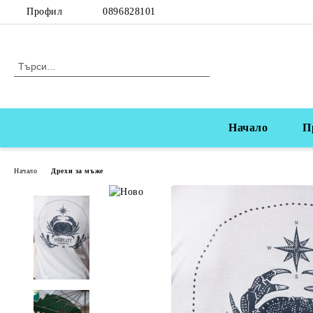
Профил
0896828101
Начало
П
Начало
Дрехи за мъже