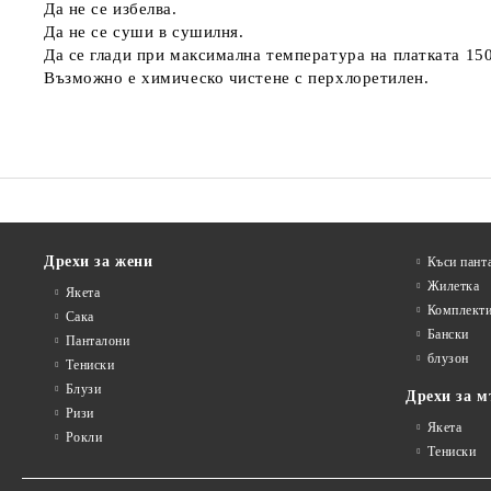
Да не се избелва.
Да не се суши в сушилня.
Да се глади при максимална температура на платката 15
Възможно е химическо чистене с перхлоретилен.
Дрехи за жени
Къси пант
Жилетка
Якета
Комплект
Сакa
Бански
Панталони
блузон
Тениски
Блузи
Дрехи за м
Ризи
Якета
Рокли
Тениски