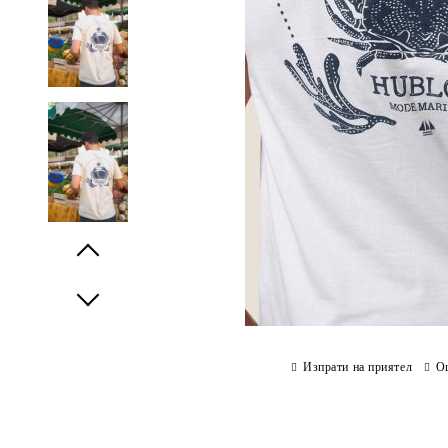
Prev
Next
Изпрати на приятел
О