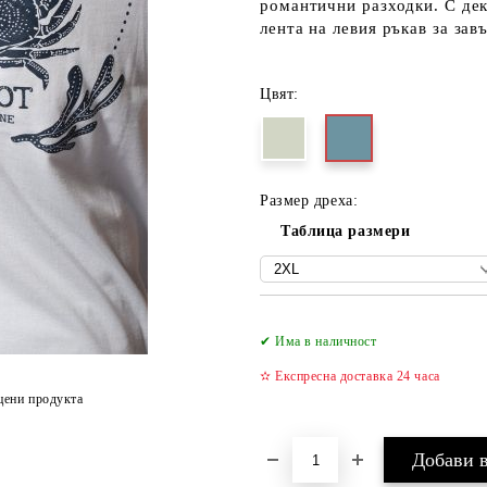
романтични разходки. С дек
лента на левия ръкав за зав
Цвят:
Размер дреха:
Таблица размери
✔ Има в наличност
✫ Експресна доставка 24 часа
цени продукта