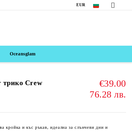
EUR
Oceansglam
€39.00
 трико Crew
76.28 лв.
ва кройка и къс ръкав, идеална за слънчеви дни и