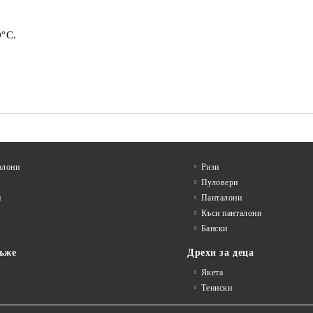
0°C.
алони
Ризи
Пуловери
и
Панталони
Къси панталони
Бански
ъже
Дрехи за деца
Якета
Тениски